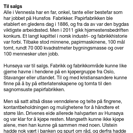
Til salgs
Alle i Vennesla har en far, onkel, tante eller bestefar som
har jobbet på Hunsfos Fabrikker. Papirfabrikken ble
etablert en gledens dag i 1886, og fra da av var den bygdas
viktigste arbeidssted. Men i 2011 gikk hjørnestensbedriften
konkurs. Et langt kapittel i norsk industri- og fabrikkhistorie
var forbi. Tilbake stod minnene, papirmaskinene, 100 mål
tomt, rundt 70 000 kvadratmeter bygningsmasse og over
100 mennesker uten jobb.
Hunsøya var til salgs. Fabrikk og fabrikkområde kunne like
gjerne havne i hendene på en kjøpergruppe fra Oslo,
Stavanger eller utlandet. Til og med kristiansandere kunne
finne på å by på etterlatenskapene og tomta til den
sagnomsuste papirfabrikken.
Men så satt altså disse venndølene og telte på fingrene,
kontantbeholdningen og mulighetene for å håndtere et
større lån. Drivenes eide allerede halvparten av Hunsøya
og var klar for å kjøpe resten. Mangseth kunne ikke kjøpe
alene, men han kunne gå sammen med noen. Ulstein
hadde nok vært i banken og spurt om råd, og derfra hadde