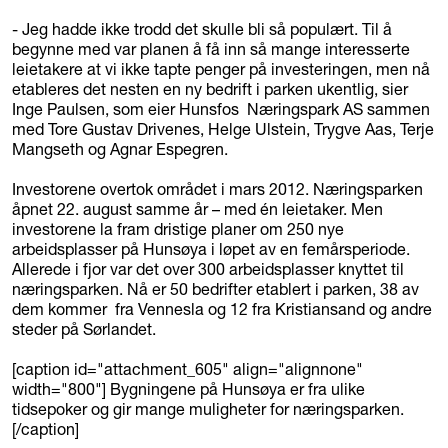
- Jeg hadde ikke trodd det skulle bli så populært. Til å
begynne med var planen å få inn så mange interesserte
leietakere at vi ikke tapte penger på investeringen, men nå
etableres det nesten en ny bedrift i parken ukentlig, sier
Inge Paulsen, som eier Hunsfos Næringspark AS sammen
med Tore Gustav Drivenes, Helge Ulstein, Trygve Aas, Terje
Mangseth og Agnar Espegren.
Investorene overtok området i mars 2012. Næringsparken
åpnet 22. august samme år – med én leietaker. Men
investorene la fram dristige planer om 250 nye
arbeidsplasser på Hunsøya i løpet av en femårsperiode.
Allerede i fjor var det over 300 arbeidsplasser knyttet til
næringsparken. Nå er 50 bedrifter etablert i parken, 38 av
dem kommer fra Vennesla og 12 fra Kristiansand og andre
steder på Sørlandet.
[caption id="attachment_605" align="alignnone"
width="800"]
Bygningene på Hunsøya er fra ulike
tidsepoker og gir mange muligheter for næringsparken.
[/caption]