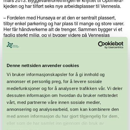
mars 2013. Byggevareforretningen er knyttet til Optimera-
kjeden og har tilført seks nye arbeidsplasser til Vennesla.
– Fordelen med Hunsøya er at den er sentralt plassert,
tilbyr enkel parkering og har plass til mange og store varer.
Her får håndverkerne alt de trenger. Sammen bygger vi et
faglig sterkt miljø, og vi bygger videre på Venneslas
tradisjoner som en håndverkerbygd, sier Jortveit.
Han regner med å ansette en ny medarbeider til butikken
på Hunsøya i løpet av året. Men enda viktigere for Jortveit
og hans kolleger er planen om å etablere enda et
Denne nettsiden anvender cookies
byggevarehus. Byggi Randesund åpner til påske.
Vi bruker informasjonskapsler for å gi innhold og
Store vyer
annonser et personlig preg, for å levere sosiale
I tillegg til tradisjonelle håndverkerbedriftene, har
mediefunksjoner og for å analysere trafikken vår. Vi deler
oljeleverandørbedriftene NOV og MHWirth leid lokaler i
dessuten informasjon om hvordan du bruker nettstedet
parken. I det nyrestaurerte verkstedbygget er det til nå
vårt, med partnerne våre innen sosiale medier,
samlet 32 bedrifter i flunkende nye kontorlokaler, blant
annonsering og analysearbeid, som kan kombinere den
annet arkitekt, bank, eiendomsmegler, revisor og
regnskapsfører. Håndverkerklynga er i ferd med å bli noe
med annen informasjon du har gjort tilgjengelig for dem,
langt mer enn en håndverkerklynge.
eller som de har samlet inn gjennom din bruk av