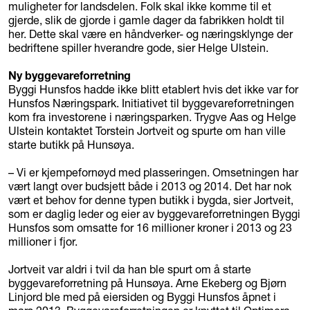
muligheter for landsdelen. Folk skal ikke komme til et
gjerde, slik de gjorde i gamle dager da fabrikken holdt til
her. Dette skal være en håndverker- og næringsklynge der
bedriftene spiller hverandre gode, sier Helge Ulstein.
Ny byggevareforretning
Byggi Hunsfos hadde ikke blitt etablert hvis det ikke var for
Hunsfos Næringspark. Initiativet til byggevareforretningen
kom fra investorene i næringsparken. Trygve Aas og Helge
Ulstein kontaktet Torstein Jortveit og spurte om han ville
starte butikk på Hunsøya.
– Vi er kjempefornøyd med plasseringen. Omsetningen har
vært langt over budsjett både i 2013 og 2014. Det har nok
vært et behov for denne typen butikk i bygda, sier Jortveit,
som er daglig leder og eier av byggevareforretningen Byggi
Hunsfos som omsatte for 16 millioner kroner i 2013 og 23
millioner i fjor.
Jortveit var aldri i tvil da han ble spurt om å starte
byggevareforretning på Hunsøya. Arne Ekeberg og Bjørn
Linjord ble med på eiersiden og Byggi Hunsfos åpnet i