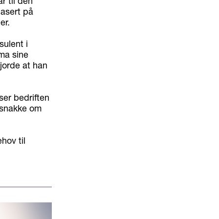
r til den
basert på
er.
ulent i
ma sine
jorde at han
sser bedriften
e snakke om
hov til