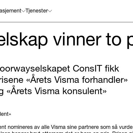
asjement
Tjenester
skap vinner to p
oorwayselskapet ConsIT fikk
risene «Årets Visma forhandler»
g «Årets Visma konsulent»
lent»
ent nomineres av alle Visma sine partnere som så vurde