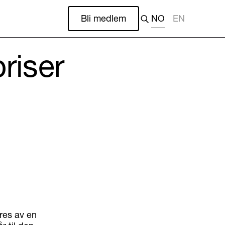
Bli medlem
NO
EN
riser
res av en