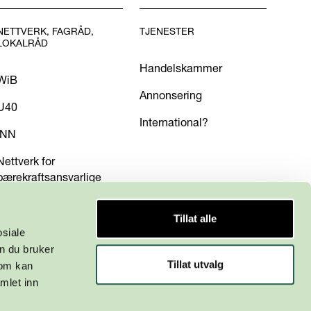
NETTVERK, FAGRÅD,
TJENESTER
LOKALRÅD
Handelskammer
WiB
Annonsering
U40
International?
INN
Nettverk for
bærekraftsansvarlige
Tillat alle
osiale
n du bruker
Tillat utvalg
som kan
mlet inn