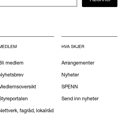
MEDLEM
HVA SKJER
Bli medlem
Arrangementer
Nyhetsbrev
Nyheter
Medlemsoversikt
SPENN
Styreportalen
Send inn nyheter
Nettverk, fagråd, lokalråd