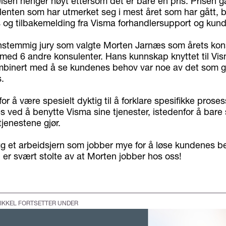
lsen henger høyt ettersom det er bare en pris. Prisen gå
enten som har utmerket seg i mest året som har gått, 
s og tilbakemelding fra Visma forhandlersupport og kund
nstemmig jury som valgte Morten Jarnæs som årets kons
med 6 andre konsulenter. Hans kunnskap knyttet til Vis
mbinert med å se kundenes behov var noe av det som g
s.
for å være spesielt dyktig til å forklare spesifikke prose
s ved å benytte Visma sine tjenester, istedenfor å bar
tjenestene gjør.
egg et arbeidsjern som jobber mye for å løse kundenes be
i er svært stolte av at Morten jobber hos oss!
IKKEL FORTSETTER UNDER