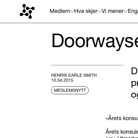
Medlem
Hva skjer
Vi mener
Eng
Doorwaysel
D
HENRIK EARLE SMITH
p
10.04.2015
MEDLEMSNYTT
o
«Årets konsu
Årets konsul