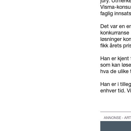
jury. Utmerke
Visma-konsul
faglig innsat
Det var en e
konkurranse 
løsninger ko
fikk årets pri
Han er kjent 
som kan løse
hva de ulike 
Han er i till
enhver tid. V
ANNONSE - ART