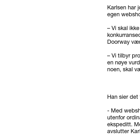
Karlsen har 
egen webshop
– Vi skal ikk
konkurransedy
Doorway være
– Vi tilbyr p
en nøye vurd
noen, skal væ
Han sier det 
- Med webshop
utenfor ordi
ekspeditt. Me
avslutter Kar