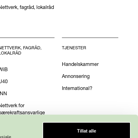
Nettverk, fagråd, lokalråd
NETTVERK, FAGRÅD,
TJENESTER
LOKALRÅD
Handelskammer
WiB
Annonsering
U40
International?
INN
Nettverk for
bærekraftsansvarlige
Tillat alle
osiale