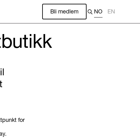
Bli medlem
NO
EN
butikk
il
t
tpunkt for
ay.