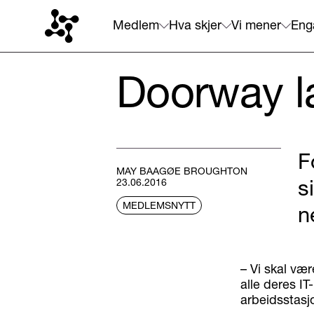
Medlem
Hva skjer
Vi mener
Eng
Doorway la
F
MAY BAAGØE BROUGHTON
s
23.06.2016
MEDLEMSNYTT
n
– Vi skal vær
alle deres I
arbeidsstasjo