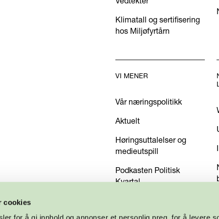
Vedtekter
Klimatall og sertifisering
hos Miljøfyrtårn
VI MENER
Vår næringspolitikk
Aktuelt
Høringsuttalelser og
medieutspill
Podkasten Politisk
Kvartal
Kom med dine innspill
r cookies
er for å gi innhold og annonser et personlig preg, for å levere s