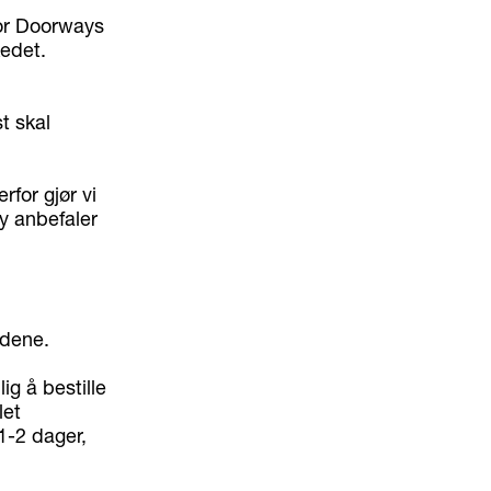
for Doorways
edet.
t skal
rfor gjør vi
y anbefaler
ndene.
ig å bestille
let
 1-2 dager,