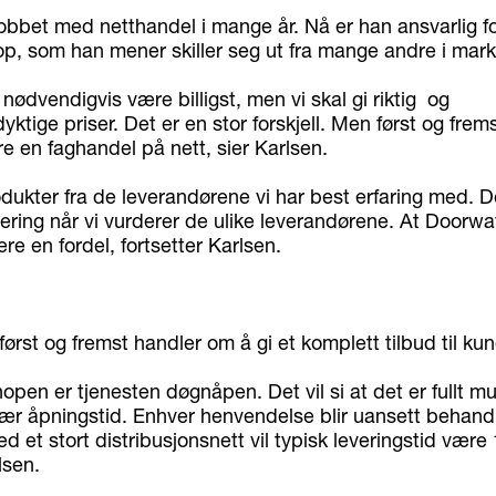
jobbet med netthandel i mange år. Nå er han ansvarlig 
, som han mener skiller seg ut fra mange andre i mark
e nødvendigvis være billigst, men vi skal gi riktig og
ktige priser. Det er en stor forskjell. Men først og frems
 en faghandel på nett, sier Karlsen.
rodukter fra de leverandørene vi har best erfaring med. De
ering når vi vurderer de ulike leverandørene. At Doorwa
re en fordel, fortsetter Karlsen.
først og fremst handler om å gi et komplett tilbud til ku
en er tjenesten døgnåpen. Det vil si at det er fullt mul
nær åpningstid. Enhver henvendelse blir uansett behand
d et stort distribusjonsnett vil typisk leveringstid være
lsen.