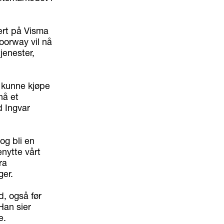
ert på Visma
oorway vil nå
tjenester,
å kunne kjøpe
nå et
d Ingvar
og bli en
enytte vårt
ra
ger.
d, også før
Han sier
e.