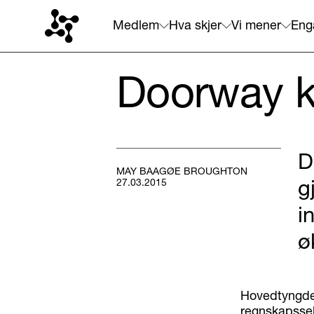
Medlem
Hva skjer
Vi mener
Eng
Doorway k
D
MAY BAAGØE BROUGHTON
g
27.03.2015
i
ø
Hovedtyngden
regnskapssek