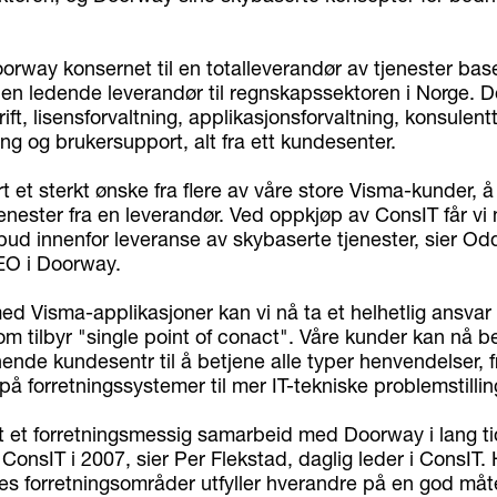
oorway konsernet til en totalleverandør av tjenester bas
 en ledende leverandør til regnskapssektoren i Norge. D
rift, lisensforvaltning, applikasjonsforvaltning, konsulent
g og brukersupport, alt fra ett kundesenter.
t et sterkt ønske fra flere av våre store Visma-kunder, 
tjenester fra en leverandør. Ved oppkjøp av ConsIT får vi 
bud innenfor leveranse av skybaserte tjenester, sier Od
EO i Doorway.
d Visma-applikasjoner kan vi nå ta et helhetlig ansvar 
m tilbyr "single point of conact". Våre kunder kan nå b
de kundesentr til å betjene alle typer henvendelser, f
på forretningssystemer til mer IT-tekniske problemstillin
tt et forretningsmessig samarbeid med Doorway i lang ti
 ConsIT i 2007, sier Per Flekstad, daglig leder i ConsIT. 
res forretningsområder utfyller hverandre på en god måt