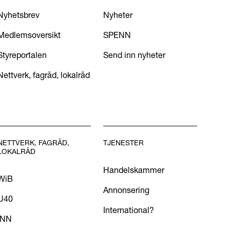
Nyhetsbrev
Nyheter
Medlemsoversikt
SPENN
Styreportalen
Send inn nyheter
Nettverk, fagråd, lokalråd
NETTVERK, FAGRÅD,
TJENESTER
LOKALRÅD
Handelskammer
WiB
Annonsering
U40
International?
INN