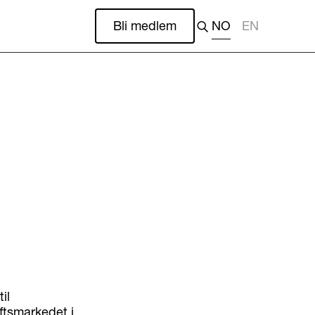
Bli medlem
NO
EN
il
ftsmarkedet i