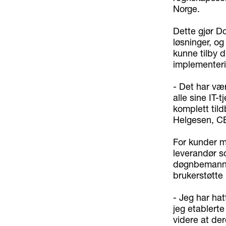
Norge.
Dette gjør D
løsninger, og
kunne tilby d
implementerin
- Det har vær
alle sine IT-
komplett tild
Helgesen, C
For kunder me
leverandør so
døgnbemannen
brukerstøtte 
- Jeg har ha
jeg etablerte
videre at de