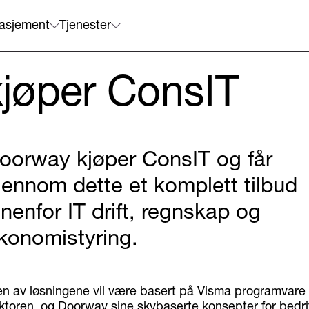
asjement
Tjenester
jøper ConsIT
oorway kjøper ConsIT og får
jennom dette et komplett tilbud
nnenfor IT drift, regnskap og
konomistyring.
 av løsningene vil være basert på Visma programvare t
toren, og Doorway sine skybaserte konsepter for bedri