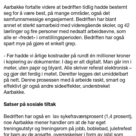
Aarbakke fortalte videre at bedriften tidlig hadde bestemt
seg for å være best, på mange områder, også det
samfunnsmessige engasjement. Bedriften har blant
annet et sterkt samarbeid med videregående skoler, og 42
lærlinger og fire personer med nedsatt arbeidsevne, som
alle er «fredet» i omstillingsperioden. Bedriften har også
spart mye på gjøre et enkelt grep.
- Før hadde vi årlige kostnader på rundt én millioner kroner
i kopiering av dokumenter. I dag er alt digitalt. Man går inn i
møter, uten papir og blyant. Alle skriver referat elektronisk –
og gjør det ferdig i møtet. Deretter legges det umiddelbart
på nett. Denne prosessen med å arbeide raskt, smart og
effektivt gir også andre sideeffekter, understreket
Aarbakke.
Satser på sosiale tiltak
Bedriften har også en lav sykefraværsprosent (1,4 prosent),
noe Aarbakke mener handler om at de har eget
treningsutstyr og treningsrom på jobb, boblebad, juletrefest
for barn av de ansatte, overraskelser i form av isbil som