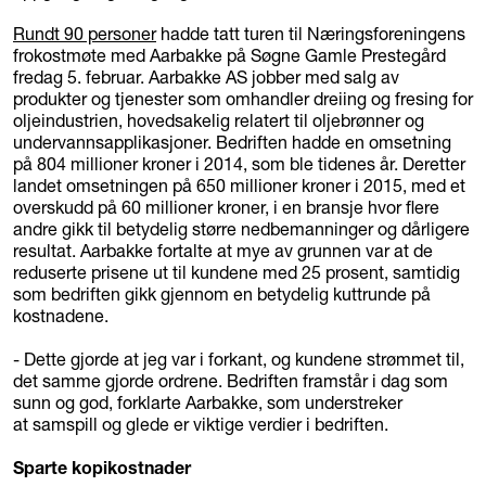
Rundt 90 personer
hadde tatt turen til Næringsforeningens
frokostmøte med Aarbakke på Søgne Gamle Prestegård
fredag 5. februar. Aarbakke AS jobber med salg av
produkter og tjenester som omhandler dreiing og fresing for
oljeindustrien, hovedsakelig relatert til oljebrønner og
undervannsapplikasjoner. Bedriften hadde en omsetning
på 804 millioner kroner i 2014, som ble tidenes år. Deretter
landet omsetningen på 650 millioner kroner i 2015, med et
overskudd på 60 millioner kroner, i en bransje hvor flere
andre gikk til betydelig større nedbemanninger og dårligere
resultat. Aarbakke fortalte at mye av grunnen var at de
reduserte prisene ut til kundene med 25 prosent, samtidig
som bedriften gikk gjennom en betydelig kuttrunde på
kostnadene.
- Dette gjorde at jeg var i forkant, og kundene strømmet til,
det samme gjorde ordrene. Bedriften framstår i dag som
sunn og god, forklarte Aarbakke, som understreker
at samspill og glede er viktige verdier i bedriften.
Sparte kopikostnader