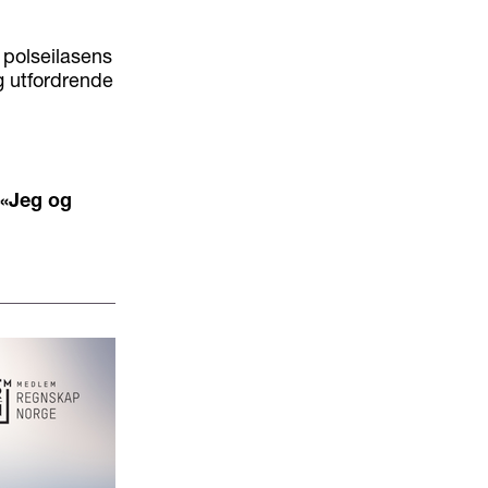
 polseilasens
g utfordrende
«Jeg og