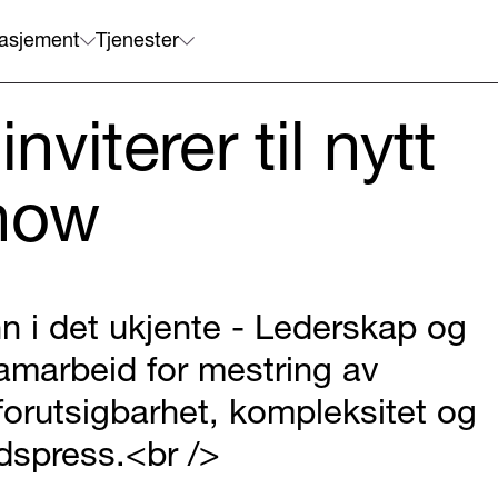
asjement
Tjenester
viterer til nytt
show
nn i det ukjente - Lederskap og
amarbeid for mestring av
forutsigbarhet, kompleksitet og
idspress.<br />