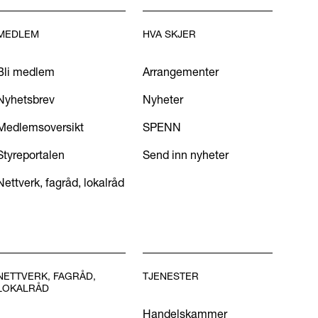
MEDLEM
HVA SKJER
Bli medlem
Arrangementer
Nyhetsbrev
Nyheter
Medlemsoversikt
SPENN
Styreportalen
Send inn nyheter
Nettverk, fagråd, lokalråd
NETTVERK, FAGRÅD,
TJENESTER
LOKALRÅD
Handelskammer