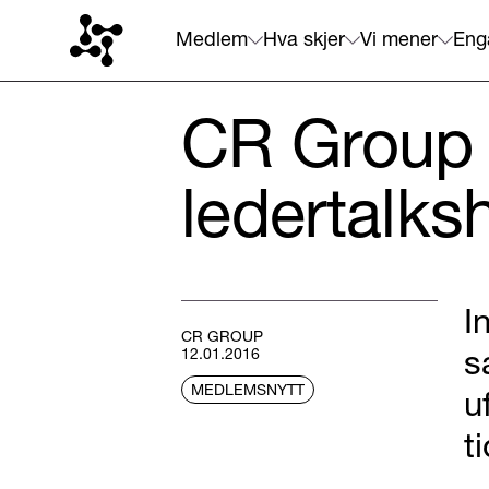
Medlem
Hva skjer
Vi mener
Eng
CR Group in
ledertalk
I
CR GROUP
s
12.01.2016
MEDLEMSNYTT
u
t