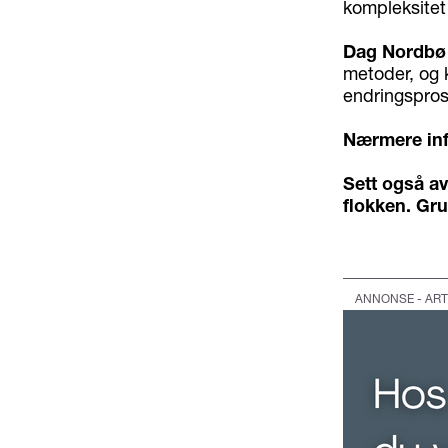
kompleksitet 
Dag Nordbø
metoder, og k
endringspro
Nærmere in
Sett også av
flokken. Gru
ANNONSE - ART