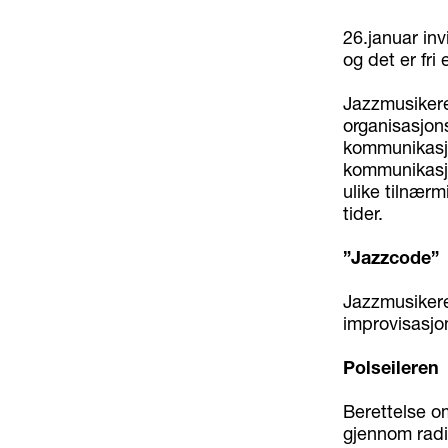
26.januar inv
og det er fri 
Jazzmusikeren
organisasjons
kommunikasj
kommunikasjo
ulike tilnærm
tider.
”Jazzcode”
Jazzmusikeren
improvisasjo
Polseileren
Berettelse o
gjennom radi