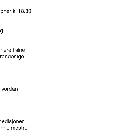
åpner kl 18.30
og
ere i sine
oranderlige
 hvordan
pedisjonen
kunne mestre