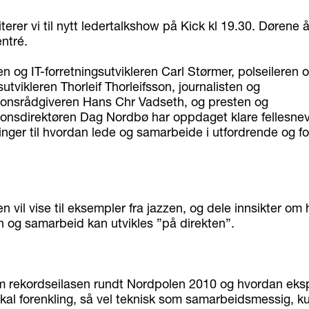
iterer vi til nytt ledertalkshow på Kick kl 19.30. Dørene 
entré.
 og IT-forretningsutvikleren Carl Størmer, polseileren 
utvikleren Thorleif Thorleifsson, journalisten og
onsrådgiveren Hans Chr Vadseth, og presten og
nsdirektøren Dag Nordbø har oppdaget klare fellesnevn
inger til hvordan lede og samarbeide i utfordrende og f
 vil vise til eksempler fra jazzen, og dele innsikter om
n og samarbeid kan utvikles ”på direkten”.
m rekordseilasen rundt Nordpolen 2010 og hvordan eks
kal forenkling, så vel teknisk som samarbeidsmessig, 