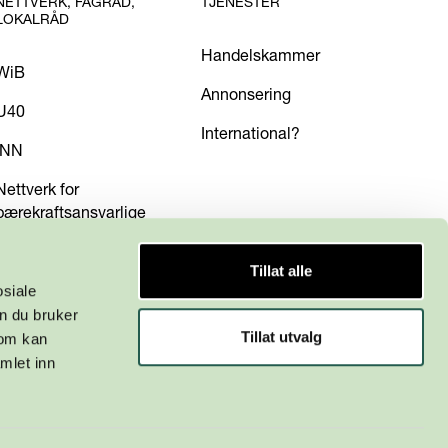
NETTVERK, FAGRÅD,
TJENESTER
LOKALRÅD
Handelskammer
WiB
Annonsering
U40
International?
INN
Nettverk for
bærekraftsansvarlige
Tillat alle
osiale
n du bruker
Tillat utvalg
som kan
mlet inn