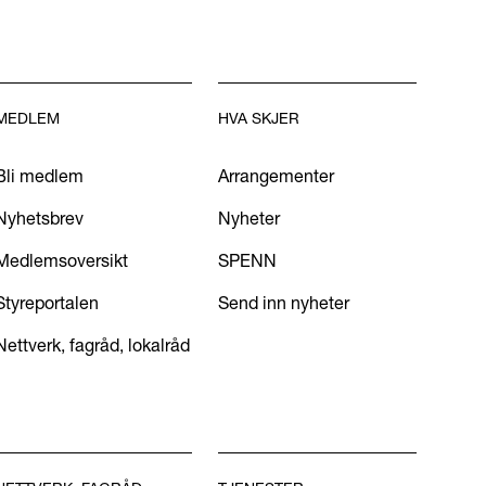
MEDLEM
HVA SKJER
Bli medlem
Arrangementer
Nyhetsbrev
Nyheter
Medlemsoversikt
SPENN
Styreportalen
Send inn nyheter
Nettverk, fagråd, lokalråd