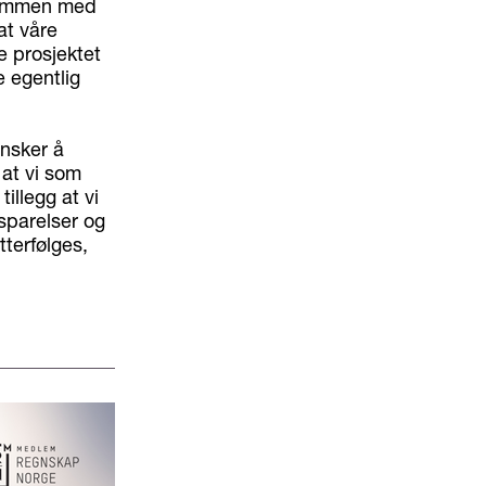
 sammen med
at våre
e prosjektet
e egentlig
ønsker å
 at vi som
tillegg at vi
esparelser og
tterfølges,