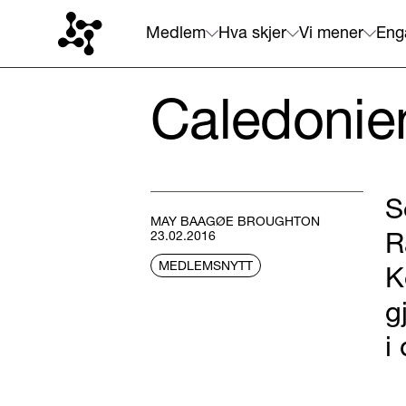
Medlem
Hva skjer
Vi mener
Eng
Caledonien
S
MAY BAAGØE BROUGHTON
R
23.02.2016
MEDLEMSNYTT
K
g
i