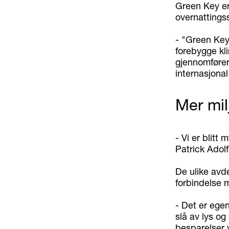
Green Key er
overnattingss
- "Green Key 
forebygge kl
gjennomfører 
internasjonal
Mer mil
- Vi er blitt
Patrick Adol
De ulike avd
forbindelse m
- Det er egen
slå av lys og 
besparelser vi