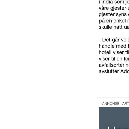
i India som 
våre gjester 
gjester syns
på en enkel 
skulle hatt u
- Det går vel
handle med be
hotell viser t
viser til en 
avfallsorteri
avslutter Ado
ANNONSE - ART