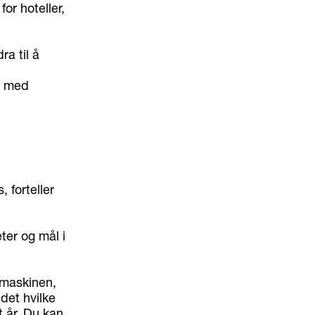
 for hoteller,
ra til å
er med
 forteller
ter og mål i
tamaskinen,
 det hvilke
rt år. Du kan