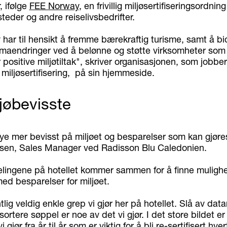
, ifølge
FEE Norway
, en frivillig miljøsertifiseringsordning
teder og andre reiselivsbedrifter.
har til hensikt å fremme bærekraftig turisme, samt å bid
imaendringer ved å belønne og støtte virksomheter som
positive miljøtiltak", skriver organisasjonen, som jobb
 miljøsertifisering, på sin hjemmeside.
jøbevisste
 mye mer bevisst på miljøet og besparelser som kan gjøres,
fsen, Sales Manager ved Radisson Blu Caledonien.
elingene på hotellet kommer sammen for å finne mulighe
ed besparelser for miljøet.
tlig veldig enkle grep vi gjør her på hotellet. Slå av da
sortere søppel er noe av det vi gjør. I det store bildet er
 gjør fra år til år som er viktig for å bli re-sertifisert hve