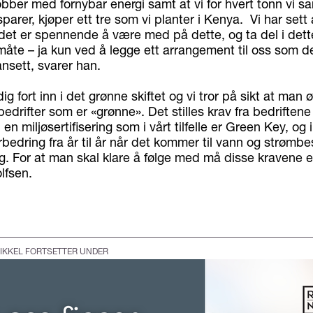
jobber med fornybar energi samt at vi for hvert tonn vi
sparer, kjøper ett tre som vi planter i Kenya. Vi har sett 
 det er spennende å være med på dette, og ta del i dett
måte – ja kun ved å legge ett arrangement til oss som d
ansett, svarer han.
dig fort inn i det grønne skiftet og vi tror på sikt at man 
drifter som er «grønne». Det stilles krav fra bedriftene
il en miljøsertifisering som i vårt tilfelle er Green Key, og i 
forbedring fra år til år når det kommer til vann og strømb
ng. For at man skal klare å følge med må disse kravene e
lfsen.
IKKEL FORTSETTER UNDER