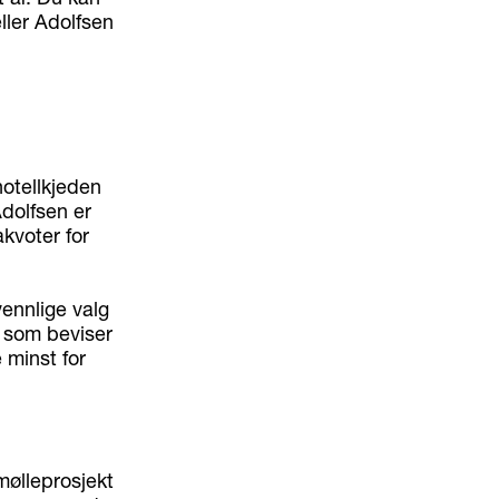
eller Adolfsen
hotellkjeden
dolfsen er
kvoter for
vennlige valg
t som beviser
 minst for
dmølleprosjekt