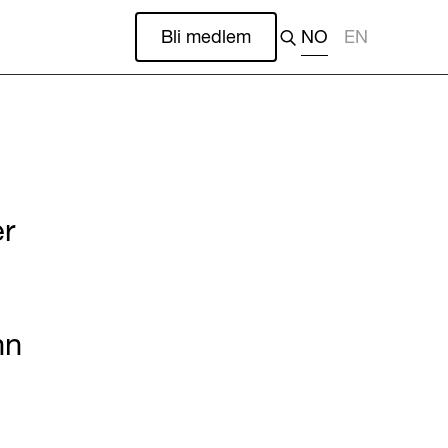
Bli medlem
NO
EN
er
nn