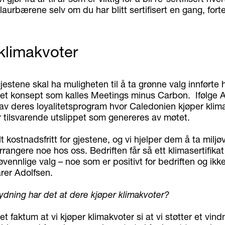
 laurbærene selv om du har blitt sertifisert en gang, fort
klimakvoter
gjestene skal ha muligheten til å ta grønne valg innførte 
et konsept som kalles Meetings minus Carbon. Ifølge A
av deres loyalitetsprogram hvor Caledonien kjøper klima
 tilsvarende utslippet som genereres av møtet.
lt kostnadsfritt for gjestene, og vi hjelper dem å ta miljø
rrangere noe hos oss. Bedriften får så ett klimasertifika
jøvennlige valg – noe som er positivt for bedriften og ikke
arer Adolfsen.
tydning har det at dere kjøper klimakvoter?
 det faktum at vi kjøper klimakvoter si at vi støtter et vin