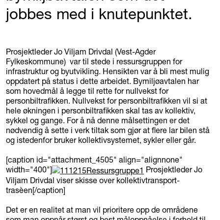
jobbes med i knutepunktet.
Prosjektleder Jo Viljam Drivdal (Vest-Agder
Fylkeskommune) var til stede i ressursgruppen for
infrastruktur og byutvikling. Hensikten var å bli mest mulig
oppdatert på status i dette arbeidet. Bymiljøavtalen har
som hovedmål å legge til rette for nullvekst for
personbiltrafikken. Nullvekst for personbiltrafikken vil si at
hele økningen i personbiltrafikken skal tas av kollektiv,
sykkel og gange. For å nå denne målsettingen er det
nødvendig å sette i verk tiltak som gjør at flere lar bilen stå
og istedenfor bruker kollektivsystemet, sykler eller går.
[caption id="attachment_4505" align="alignnone"
width="400"]
Prosjektleder Jo
Viljam Drivdal viser skisse over kollektivtransport-
trasèen[/caption]
Det er en realitet at man vil prioritere opp de områdene
som man oppnår størst og best måloppnåelse i forhold til