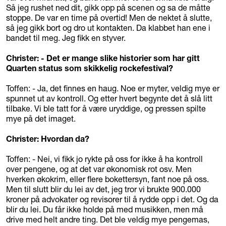
Så jeg rushet ned dit, gikk opp på scenen og sa de måtte
stoppe. De var en time på overtid! Men de nektet å slutte,
så jeg gikk bort og dro ut kontakten. Da klabbet han ene i
bandet til meg. Jeg fikk en styver.
Christer: - Det er mange slike historier som har gitt
Quarten status som skikkelig rockefestival?
Toffen: - Ja, det finnes en haug. Noe er myter, veldig mye er
spunnet ut av kontroll. Og etter hvert begynte det å slå litt
tilbake. Vi ble tatt for å være uryddige, og pressen spilte
mye på det imaget.
Christer: Hvordan da?
Toffen: - Nei, vi fikk jo rykte på oss for ikke å ha kontroll
over pengene, og at det var økonomisk rot osv. Men
hverken økokrim, eller flere bokettersyn, fant noe på oss.
Men til slutt blir du lei av det, jeg tror vi brukte 900.000
kroner på advokater og revisorer til å rydde opp i det. Og da
blir du lei. Du får ikke holde på med musikken, men må
drive med helt andre ting. Det ble veldig mye pengemas,