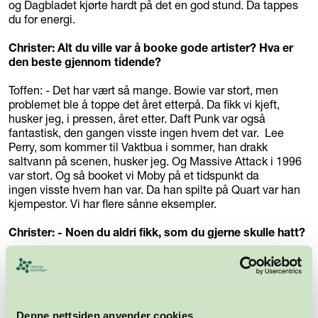
og Dagbladet kjørte hardt på det en god stund. Da tappes
du for energi.
Christer: Alt du ville var å booke gode artister? Hva er
den beste gjennom tidende?
Toffen: - Det har vært så mange. Bowie var stort, men
problemet ble å toppe det året etterpå. Da fikk vi kjeft,
husker jeg, i pressen, året etter. Daft Punk var også
fantastisk, den gangen visste ingen hvem det var. Lee
Perry, som kommer til Vaktbua i sommer, han drakk
saltvann på scenen, husker jeg. Og Massive Attack i 1996
var stort. Og så booket vi Moby på et tidspunkt da
ingen visste hvem han var. Da han spilte på Quart var han
kjempestor. Vi har flere sånne eksempler.
Christer: - Noen du aldri fikk, som du gjerne skulle hatt?
Toffen: - Radiohead. Men de var altfor dyre. Halvannen
millioner euro. Det går ikke, det. Men sånn er det nå, de
store kjører egne shows, de drar ikke på festivaler. Derfor vil
du aldri se denne typen festivaler igjen, festivallandskapet
Denne nettsiden anvender cookies
har endret seg.