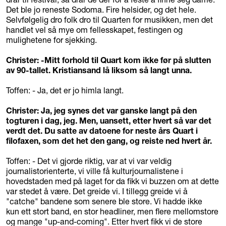
Det ble jo reneste Sodoma. Fire helsider, og det hele.
Selvfølgelig dro folk dro til Quarten for musikken, men det
handlet vel så mye om fellesskapet, festingen og
mulighetene for sjekking.
Christer: -Mitt forhold til Quart kom ikke før på slutten
av 90-tallet. Kristiansand lå liksom så langt unna.
Toffen: - Ja, det er jo himla langt.
Christer: Ja, jeg synes det var ganske langt på den
togturen i dag, jeg. Men, uansett, etter hvert så var det
verdt det. Du satte av datoene for neste års Quart i
filofaxen, som det het den gang, og reiste ned hvert år.
Toffen: - Det vi gjorde riktig, var at vi var veldig
journalistorienterte, vi ville få kulturjournalistene i
hovedstaden med på laget for da fikk vi buzzen om at dette
var stedet å være. Det greide vi. I tillegg greide vi å
"catche" bandene som senere ble store. Vi hadde ikke
kun ett stort band, en stor headliner, men flere mellomstore
og mange "up-and-coming". Etter hvert fikk vi de store