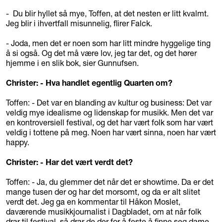
- Du blir hyllet så mye, Toffen, at det nesten er litt kvalmt.
Jeg blir i ihvertfall misunnelig, flirer Falck.
- Joda, men det er noen som har litt mindre hyggelige ting
å si også. Og det må være lov, jeg tar det, og det hører
hjemme i en slik bok, sier Gunnufsen.
Christer: - Hva handlet egentlig Quarten om?
Toffen: - Det var en blanding av kultur og business: Det var
veldig mye idealisme og lidenskap for musikk. Men det var
en kontroversiell festival, og det har vært folk som har vært
veldig i tottene på meg. Noen har vært sinna, noen har vært
happy.
Christer: - Har det vært verdt det?
Toffen: - Ja, du glemmer det når det er showtime. Da er det
mange tusen der og har det morsomt, og da er alt slitet
verdt det. Jeg ga en kommentar til Håkon Moslet,
daværende musikkjournalist i Dagbladet, om at når folk
drar til festival, så drar de der for å feste å finne seg dame.