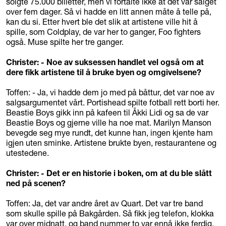
solgte 75.000 billetter, men vi fortalte ikke at det var salget
over fem dager. Så vi hadde en litt annen måte å telle på,
kan du si. Etter hvert ble det slik at artistene ville hit å
spille, som Coldplay, de var her to ganger, Foo fighters
også. Muse spilte her tre ganger.
Christer: - Noe av suksessen handlet vel også om at
dere fikk artistene til å bruke byen og omgivelsene?
Toffen: - Ja, vi hadde dem jo med på båttur, det var noe av
salgsargumentet vårt. Portishead spilte fotball rett borti her.
Beastie Boys gikk inn på kafeen til Åkki Lidi og sa de var
Beastie Boys og gjerne ville ha noe mat. Marilyn Manson
bevegde seg mye rundt, det kunne han, ingen kjente ham
igjen uten sminke. Artistene brukte byen, restaurantene og
utestedene.
Christer: - Det er en historie i boken, om at du ble slått
ned på scenen?
Toffen: Ja, det var andre året av Quart. Det var tre band
som skulle spille på Bakgården. Så fikk jeg telefon, klokka
var over midnatt, og band nummer to var ennå ikke ferdig.