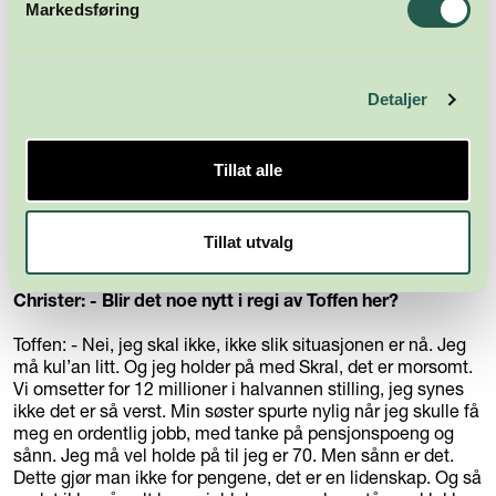
Markedsføring
Toffen: - LCD Soundsystems, som er headliner på Q25, er
også headliner på Glastonbury og Roskilde i år. Det er det
ikke så mange som vet. Personlig gleder jeg meg veldig til
Chemical Brothers. Men på Q25 er jeg kun leid inn for å
booke, der er det noen andre som driver.
Detaljer
Christer: - Kan det bli en ny type Quart her?
Tillat alle
Toffen: -Ja, Palmesus er på vei til å bli det. Men de er jo
mer strandfest, enn festival. De må nok også etter hvert
begynne å tenke på innholdet, det er veldig tidstypisk, for
Tillat utvalg
tiden akkurat nå, det de holder på med.
Christer: - Blir det noe nytt i regi av Toffen her?
Toffen: - Nei, jeg skal ikke, ikke slik situasjonen er nå. Jeg
må kul’an litt. Og jeg holder på med Skral, det er morsomt.
Vi omsetter for 12 millioner i halvannen stilling, jeg synes
ikke det er så verst. Min søster spurte nylig når jeg skulle få
meg en ordentlig jobb, med tanke på pensjonspoeng og
sånn. Jeg må vel holde på til jeg er 70. Men sånn er det.
Dette gjør man ikke for pengene, det er en lidenskap. Og så