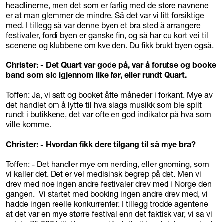
headlinerne, men det som er farlig med de store navnene
er at man glemmer de mindre. Så det var vi litt forsiktige
med. I tillegg så var denne byen et bra sted å arrangere
festivaler, fordi byen er ganske fin, og så har du kort vei til
scenene og klubbene om kvelden. Du fikk brukt byen også.
Christer: - Det Quart var gode på, var å forutse og booke
band som slo igjennom like før, eller rundt Quart.
Toffen: Ja, vi satt og booket åtte måneder i forkant. Mye av
det handlet om å lytte til hva slags musikk som ble spilt
rundt i butikkene, det var ofte en god indikator på hva som
ville komme.
Christer: - Hvordan fikk dere tilgang til så mye bra?
Toffen: - Det handler mye om nerding, eller gnoming, som
vi kaller det. Det er vel medisinsk begrep på det. Men vi
drev med noe ingen andre festivaler drev med i Norge den
gangen. Vi startet med booking ingen andre drev med, vi
hadde ingen reelle konkurrenter. I tillegg trodde agentene
at det var en mye større festival enn det faktisk var, vi sa vi