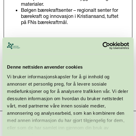
materialer.
Bølgen bærekraftsenter – regionalt senter for
bærekraft og innovasjon i Kristiansand, tuftet
på FNs bærekraftmål.
Denne nettsiden anvender cookies
Vi bruker informasjonskapsler for å gi innhold og
annonser et personlig preg, for å levere sosiale
mediefunksjoner og for å analysere trafikken vår. Vi deler
dessuten informasjon om hvordan du bruker nettstedet
vårt, med partnerne våre innen sosiale medier,
annonsering og analysearbeid, som kan kombinere den
med annen informasjon du har gjort tilgjengelig for dem,
Hovedsamarbeidspartnere
eller som de har samlet inn gjennom din bruk av
tjenestene deres.