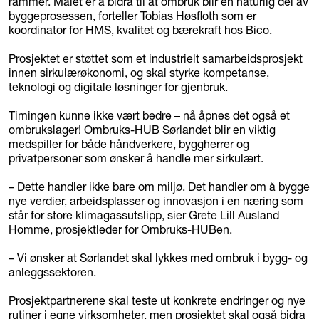
rammer. Målet er å bidra til at ombruk blir en naturlig del av
byggeprosessen, forteller Tobias Høsfloth som er
koordinator for HMS, kvalitet og bærekraft hos Bico.
Prosjektet er støttet som et industrielt samarbeidsprosjekt
innen sirkulærøkonomi, og skal styrke kompetanse,
teknologi og digitale løsninger for gjenbruk.
Timingen kunne ikke vært bedre – nå åpnes det også et
ombrukslager! Ombruks-HUB Sørlandet blir en viktig
medspiller for både håndverkere, byggherrer og
privatpersoner som ønsker å handle mer sirkulært.
– Dette handler ikke bare om miljø. Det handler om å bygge
nye verdier, arbeidsplasser og innovasjon i en næring som
står for store klimagassutslipp, sier Grete Lill Ausland
Homme, prosjektleder for Ombruks-HUBen.
– Vi ønsker at Sørlandet skal lykkes med ombruk i bygg- og
anleggssektoren.
Prosjektpartnerene skal teste ut konkrete endringer og nye
rutiner i egne virksomheter, men prosjektet skal også bidra