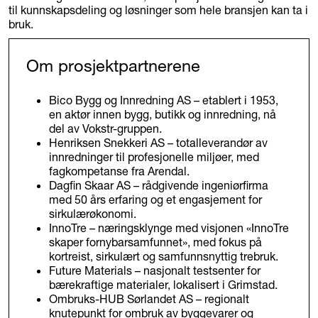
til kunnskapsdeling og løsninger som hele bransjen kan ta i
bruk.
Om prosjektpartnerene
Bico Bygg og Innredning AS – etablert i 1953,
en aktør innen bygg, butikk og innredning, nå
del av Vokstr-gruppen.
Henriksen Snekkeri AS – totalleverandør av
innredninger til profesjonelle miljøer, med
fagkompetanse fra Arendal.
Dagfin Skaar AS – rådgivende ingeniørfirma
med 50 års erfaring og et engasjement for
sirkulærøkonomi.
InnoTre – næringsklynge med visjonen «InnoTre
skaper fornybarsamfunnet», med fokus på
kortreist, sirkulært og samfunnsnyttig trebruk.
Future Materials – nasjonalt testsenter for
bærekraftige materialer, lokalisert i Grimstad.
Ombruks-HUB Sørlandet AS – regionalt
knutepunkt for ombruk av byggevarer og