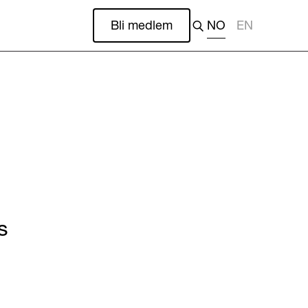
Bli medlem
NO
EN
s