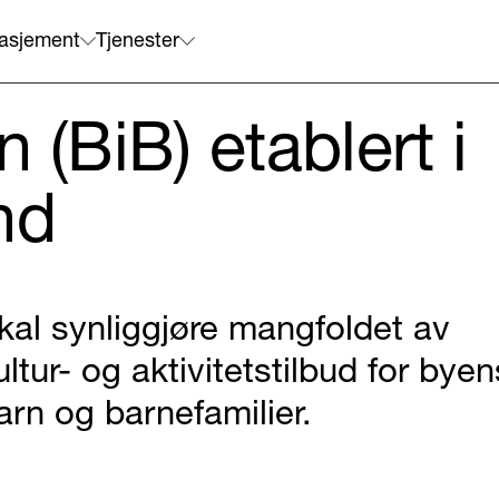
asjement
Tjenester
 (BiB) etablert i
nd
kal synliggjøre mangfoldet av
ultur- og aktivitetstilbud for byen
arn og barnefamilier.