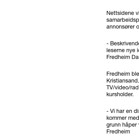
Nettsidene vi
samarbeidspa
annonsører o
- Beskrivend
leserne nye 
Fredheim Dagl
Fredheim ble
Kristiansand.
TV/video/radi
kursholder.
- Vi har en 
kommer med h
grunn håper v
Fredheim