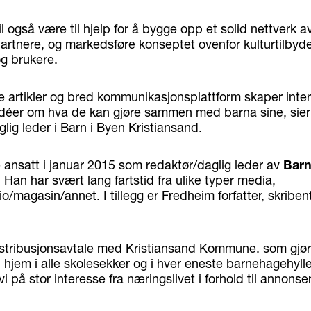
l også være til hjelp for å bygge opp et solid nettverk 
rtnere, og markedsføre konseptet ovenfor kulturtilbyde
g brukere.
e artikler og bred kommunikasjonsplattform skaper inter
idéer om hva de kan gjøre sammen med barna sine, sier
ig leder i Barn i Byen Kristiansand.
 ansatt i januar 2015 som redaktør/daglig leder av
Barn
 Han har svært lang fartstid fra ulike typer media,
o/magasin/annet. I tillegg er Fredheim forfatter, skriben
distribusjonsavtale med Kristiansand Kommune. som gjør
jem i alle skolesekker og i hver eneste barnehagehyll
i på stor interesse fra næringslivet i forhold til annonser