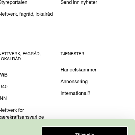
Styreportalen
Send inn nyheter
Nettverk, fagråd, lokalråd
NETTVERK, FAGRÅD,
TJENESTER
LOKALRÅD
Handelskammer
WiB
Annonsering
U40
International?
INN
Nettverk for
bærekraftsansvarlige
Tillat alle