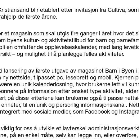
istiansand blir etablert etter invitasjon fra Cultiva, som 
ahjelp de første årene.
r et magasin som skal utgis fire ganger i året hvor det 
m byens kultur- og aktivitetstilbud for barn og barnefami
 bli en omfattende opplevelseskalender, med lang leveti
sikt – og mulighet til å planlegge felles aktiviteter.
 lansering av første utgave av magasinet Barn i Byen i 
n ny nettside, tilpasset pc, lesebrett og mobil. Kjernen
 være en unik kalenderløsning, hvor brukerne lett vil kun
bonnere på informasjon etter ønsket type aktivitet, alder
rt på disse kriteriene kan brukerne også tilpasse netts
 enheter, til en unik og personlig informasjonskanal. Nett
t integrert med sosiale medier, som Facebook og Instagr
 viktig for oss å utvikle et lavterskel administrasjonsverk
rne, på en enkel måte, selv kan legge inn, eller overføre, 