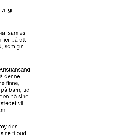
vil gi
skal samles
lier på ett
d, som gir
Kristiansand,
 på denne
ne finne,
 på barn, tid
iden på sine
stedet vil
am.
tøy der
sine tilbud.