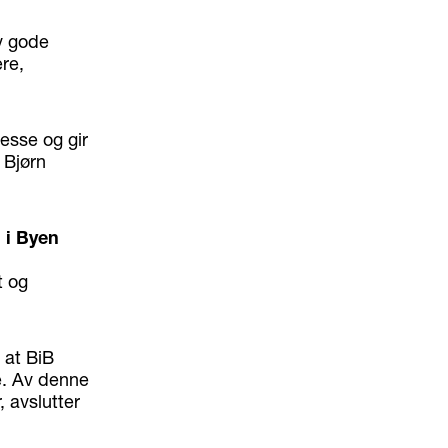
av gode
re,
esse og gir
 Bjørn
 i Byen
t og
 at BiB
e. Av denne
, avslutter