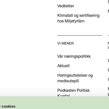
Vedtekter
Klimatall og sertifisering
hos Miljøfyrtårn
VI MENER
Vår næringspolitikk
Aktuelt
Høringsuttalelser og
medieutspill
Podkasten Politisk
Kvartal
Kom med dine innspill
r cookies