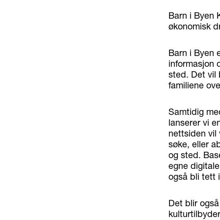
Barn i Byen Kr
økonomisk dr
Barn i Byen e
informasjon o
sted. Det vil
familiene over
Samtidig med
lanserer vi e
nettsiden vil
søke, eller a
og sted. Base
egne digitale
også bli tet
Det blir også
kulturtilbyde