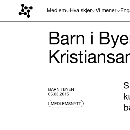
Medlem
Hva skjer
Vi mener
Eng
Barn i Byen
Kristiansa
S
BARN I BYEN
k
05.03.2015
MEDLEMSNYTT
b