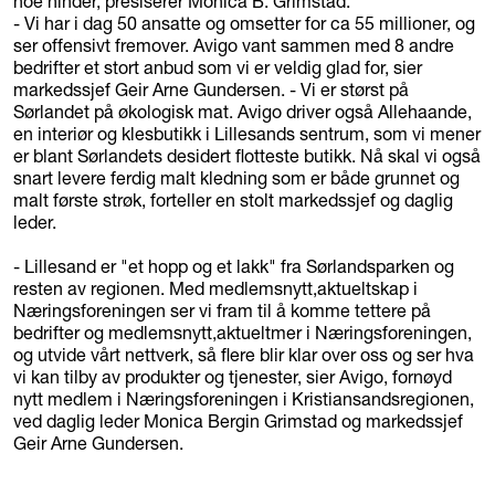
noe hinder, presiserer Monica B. Grimstad.
- Vi har i dag 50 ansatte og omsetter for ca 55 millioner, og
ser offensivt fremover. Avigo vant sammen med 8 andre
bedrifter et stort anbud som vi er veldig glad for, sier
markedssjef Geir Arne Gundersen. - Vi er størst på
Sørlandet på økologisk mat. Avigo driver også Allehaande,
en interiør og klesbutikk i Lillesands sentrum, som vi mener
er blant Sørlandets desidert flotteste butikk. Nå skal vi også
snart levere ferdig malt kledning som er både grunnet og
malt første strøk, forteller en stolt markedssjef og daglig
leder.
- Lillesand er "et hopp og et lakk" fra Sørlandsparken og
resten av regionen. Med medlemsnytt,aktueltskap i
Næringsforeningen ser vi fram til å komme tettere på
bedrifter og medlemsnytt,aktueltmer i Næringsforeningen,
og utvide vårt nettverk, så flere blir klar over oss og ser hva
vi kan tilby av produkter og tjenester, sier Avigo, fornøyd
nytt medlem i Næringsforeningen i Kristiansandsregionen,
ved daglig leder Monica Bergin Grimstad og markedssjef
Geir Arne Gundersen.