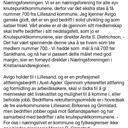
Næringsforeningen. Vi er en næringsforening for alle syv
knutepunktkommunene, derfor var det ekstra stas å få
nummer 700 fra Lillesand kommune. Jeg kjenner Avigo
ganske godt, det er en god bedrift i solid utvikling og som
satser friskt. Vårt ønske er at de gjennom sitt medlemskap
skal treffe bedrifter i sitt nedslagsfelt, som jo er
Knutepunktkommunene, sier direktør Anita S. Dietrichson. -
Det har vært spennende denne uka å se hvem som ble
medlem nummer 700.- Vi hadde som mål å nå 700 før
Sankthans, og nå har vi passert dette målet med god
margin, sier en fornøyd direktør i Næringsforeningen i
Kristiansandsregionen.
Avigo holder til i Lillesand, og er en profesjonell
attføringsbedrift i Aust-Agder. Gjennom yrkesrettet attføring
og formidling av arbeidssøkere, skal vi bidra til å gi
mennesker økt livskvalitet og mulighet til å komme i, eller
beholde jobb. Bedriftens rekrutteringsområde er i hovedsak
de tre eierkommunene Lillesand, Birkenes og Grimstad,
men bedriften jobber også mot Sørlandsparken og har
samarbeid med bedrifter i alle knutepunktkommunene. -
For oss i næringslivet er kommune og fylkesgrenser ikke