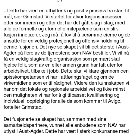
– Dette har vært en utbytterik og positiv prosess fra start til
mål, sier Grimstad. Vi startet for alvor fusjonsprosessen
etter sommeren og etter det har det gått slag i slag, med
alle de formelle og uformelle milepælene som en slik
fusjon innebærer. Jeg må få lov til å berømme eierne og de
ansatte for en veldig profesjonell og offensiv holdning til
denne fusjonen. Det nye selskapet vil bli det største i Aust-
Agder på flere av de tjenestene som NAV bestiller. Vi vil nå
få en veldig slagkraftig organisasjon som primært skal
hjelpe folk, som av en eller annen grunn har falt utenfor
arbeidslivet, tilbake i jobb. Dette skal vi klare gjennom den
spisskompetansen vi har i attføringsfaget og om de
virkemidlene som er til rådighet. Videre den kunnskapen vi
har om det lokale og regionale arbeidslivet og ikke minst
den muligheten vi har for å gi tilpasset kvalifisering og
individuell oppfølging for alle de som kommer til Avigo,
forteller Grimstad.
Det fusjonerte selskapet har, sammen med sine
samarbeidspartnere, vunnet alle anbudene som NAV har
utlyst i Aust-Agder. Dette har vært i sterk konkurranse med