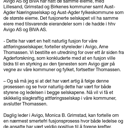
Avigo AS og BIVA har hatt de samme eierne, med
Lillesand, Grimstad og Birkenes kommuner samt Aust-
Agder Næringsselskap og Aust-Agder fylkeskommune som
de største eierne. Det fusjonerte selskapet vil ha samme
eiere med tilsvarende eierandeler som i de hadde i hhv
Avigo AS og BIVA AS.
- Dette har vært en helt naturlig fusjon for våre
attføringsselskaper, forteller styreleder i Avigo, Arne
Thomassen. Vi bestilte en utredning for over ett år siden fra
Agderforskning, som konkluderte med at en fusjon ville
bidra til en styrking av den tjenesten som Avigo gjør på
vegne av våre kommuner og fylket, fortsetter Thomassen.
– Og så må jeg si at det har vært artig å følge denne
prosessen og se hvor naturlig dette har vært for både
styrene og ledelsen i begge selskapene. Nå vil vi få et
skikkelig slagkraftig attføringsselskap i våre kommuner,
avslutter Thomassen.
Daglig leder i Avigo, Monica B. Grimstad, kan fortelle om
en nærmest smertefri fusjonsprosess hvor både ledelse og
de ansatte har vært veldig positive til å forene krefter.