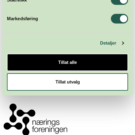
Markedsføring
Detaljer
Meld deg på nyhetsbrevet
Tillat alle
Abonner
Tillat utvalg