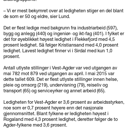
– Vi er mest bekymret over at ledigheten stiger en del blant
de som er 50 og eldre, sier Lund.
Det er flest ledige med bakgrunn fra industriarbeid (597),
bygg og anlegg (440) og ingeniør- og ikt-fag (401). I fylket er
det for øyeblikket høyest ledighet i Flekkefjord med 4,5
prosent ledighet. Så følger Kristiansand med 4,0 prosent
ledighet. Lavest ledighet finner vi i Sirdal med kun 1,0
prosent.
Antall utlyste stillinger i Vest-Agder var ved utgangen av
mai 782 mot 879 ved utgangen av april. I mai 2015 var
dette tallet 609. Det er flest utlyste stillinger innen helse,
pleie og omsorg (219), undervisning (79), reiseliv og
transport (65) og serviceyrker og annet arbeid (65).
Ledigheten for Vest-Agder er 3,6 prosent av arbeidsstyrken,
noe som er 0,7 prosent høyere enn det nasjonale
gjennomsnittet. Blant fylkene er ledigheten høyest i
Rogaland med 4,3 prosent ledighet, deretter følger de to
Agder-fylkene med 3,6 prosent.