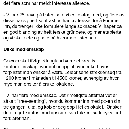
det flere som har meldt interesse allerede.
- Vi har 25 navn på listen som vi er i dialog med, og flere av
disse har signert kontrakt. Vi har lav terskel for å komme
inn, du trenger ikke formulere lange søknader. Vi håper på
en god blanding av helt ferske gründere, og mer etablerte,
og vi skal dele og heie på hverandre, sier han.
Ulike medlemskap
Coworx skal ifølge Klungland være et kreativt
kontorfellesskap hvor det er opp til hver enkelt hvor
forpliktet man ønsker å være. Leieprisene strekker seg fra
1200 kroner i måneden til 4500 kroner, avhengig av hvor
mye man ønsker å bruke lokalene.
- Vi har flere medlemskap. Det rimeligste alternativet er
såkalt "free-seating", hvor du kommer inn med pc-en din
tre ganger i uka, og kobler deg opp i felleslokalet. Ønsker
du et eget kontor, med dør som kan lukkes, så tilbyr vi det,
forklarer han.