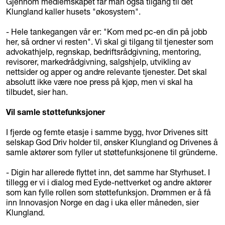
Gjennom medlemskapet får man også tilgang til det
Klungland kaller husets "økosystem".
- Hele tankegangen vår er: "Kom med pc-en din på jobb
her, så ordner vi resten". Vi skal gi tilgang til tjenester som
advokathjelp, regnskap, bedriftsrådgivning, mentoring,
revisorer, markedrådgivning, salgshjelp, utvikling av
nettsider og apper og andre relevante tjenester. Det skal
absolutt ikke være noe press på kjøp, men vi skal ha
tilbudet, sier han.
Vil samle støttefunksjoner
I fjerde og femte etasje i samme bygg, hvor Drivenes sitt
selskap God Driv holder til, ønsker Klungland og Drivenes å
samle aktører som fyller ut støttefunksjonene til gründerne.
- Digin har allerede flyttet inn, det samme har Styrhuset. I
tillegg er vi i dialog med Eyde-nettverket og andre aktører
som kan fylle rollen som støttefunksjon. Drømmen er å få
inn Innovasjon Norge en dag i uka eller måneden, sier
Klungland.