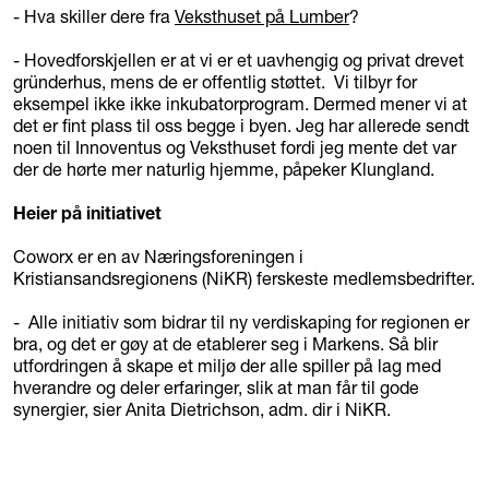
- Hva skiller dere fra
Veksthuset på Lumber
?
- Hovedforskjellen er at vi er et uavhengig og privat drevet
gründerhus, mens de er offentlig støttet. Vi tilbyr for
eksempel ikke ikke inkubatorprogram. Dermed mener vi at
det er fint plass til oss begge i byen. Jeg har allerede sendt
noen til Innoventus og Veksthuset fordi jeg mente det var
der de hørte mer naturlig hjemme, påpeker Klungland.
Heier på initiativet
Coworx er en av Næringsforeningen i
Kristiansandsregionens (NiKR) ferskeste medlemsbedrifter.
- Alle initiativ som bidrar til ny verdiskaping for regionen er
bra, og det er gøy at de etablerer seg i Markens. Så blir
utfordringen å skape et miljø der alle spiller på lag med
hverandre og deler erfaringer, slik at man får til gode
synergier, sier Anita Dietrichson, adm. dir i NiKR.