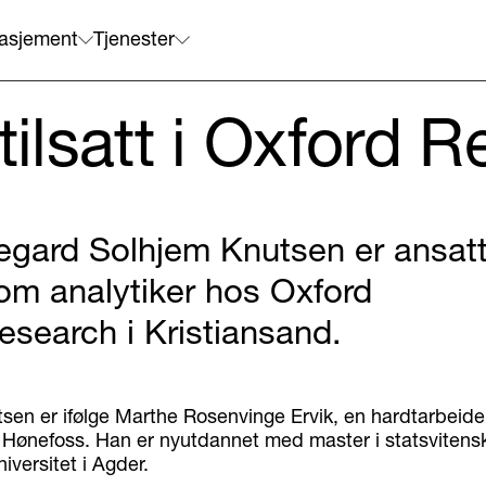
asjement
Tjenester
tilsatt i Oxford 
egard Solhjem Knutsen er ansat
om analytiker hos Oxford
esearch i Kristiansand.
sen er ifølge Marthe Rosenvinge Ervik, en hardtarbeid
 Hønefoss. Han er nyutdannet med master i statsvitens
niversitet i Agder.