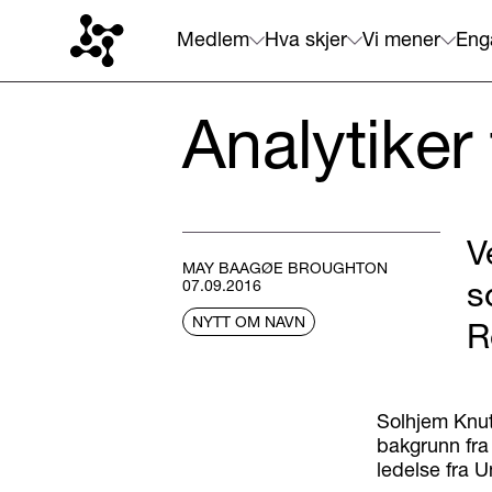
Medlem
Hva skjer
Vi mener
Eng
Analytiker 
V
MAY BAAGØE BROUGHTON
s
07.09.2016
NYTT OM NAVN
R
Solhjem Knut
bakgrunn fra
ledelse fra U