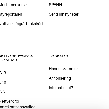
Medlemsoversikt
SPENN
Styreportalen
Send inn nyheter
Nettverk, fagråd, lokalråd
NETTVERK, FAGRÅD,
TJENESTER
LOKALRÅD
Handelskammer
WiB
Annonsering
U40
International?
INN
Nettverk for
bærekraftsansvarlige