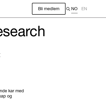
Bli medlem
NO
EN
Research
t
ende kar med
kap og