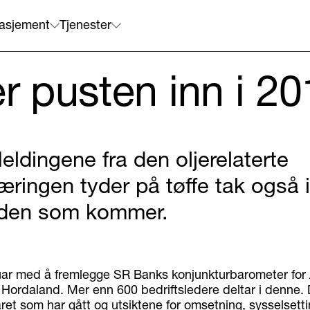
asjement
Tjenester
er pusten inn i 2
eldingene fra den oljerelaterte
æringen tyder på tøffe tak også i
iden som kommer.
nuar med å fremlegge SR Banks konjunkturbarometer for
Hordaland. Mer enn 600 bedriftsledere deltar i denne.
ret som har gått og utsiktene for omsetning, sysselsett