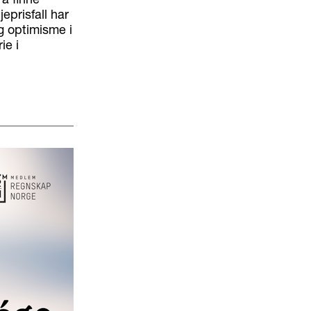
eprisfall har
g optimisme i
ie i