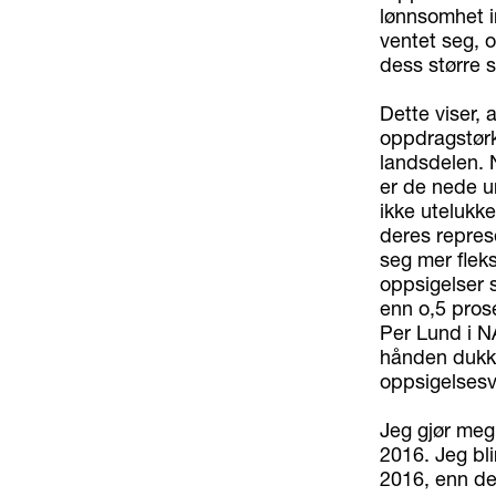
lønnsomhet in
ventet seg, o
dess større 
Dette viser, 
oppdragstørk
landsdelen. 
er de nede u
ikke utelukke
deres repres
seg mer fleks
oppsigelser 
enn o,5 prose
Per Lund i NA
hånden dukker
oppsigelsesv
Jeg gjør meg 
2016. Jeg bli
2016, enn de 