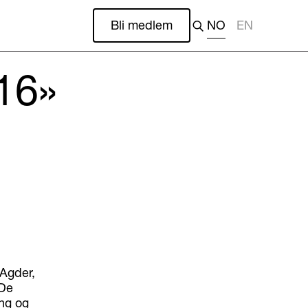
Bli medlem
NO
EN
016»
 Agder,
 De
ing og