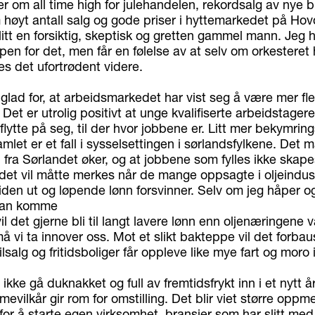
 om all time high for julehandelen, rekordsalg av nye bi
 høyt antall salg og gode priser i hyttemarkedet på Ho
litt en forsiktig, skeptisk og gretten gammel mann. Jeg 
en for det, men får en følelse av at selv om orkesteret h
es det ufortrødent videre.
glad for, at arbeidsmarkedet har vist seg å være mer fle
 Det er utrolig positivt at unge kvalifiserte arbeidstagere
 å flytte på seg, til der hvor jobbene er. Litt mer bekymrin
amlet er et fall i sysselsettingen i sørlandsfylkene. Det 
fra Sørlandet øker, og at jobbene som fylles ikke skape
 det vil måtte merkes når de mange oppsagte i oljeindust
den ut og løpende lønn forsvinner. Selv om jeg håper og 
 kan komme
vil det gjerne bli til langt lavere lønn enn oljenæringene var
å vi ta innover oss. Mot et slikt bakteppe vil det forb
ilsalg og fritidsboliger får oppleve like mye fart og moro i
 ikke gå duknakket og full av fremtidsfrykt inn i et nytt å
vilkår gir rom for omstilling. Det blir viet større oppm
or å starte egen virksomhet, bransjer som har slitt med