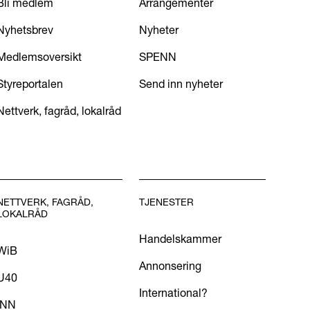
Bli medlem
Arrangementer
Nyhetsbrev
Nyheter
Medlemsoversikt
SPENN
Styreportalen
Send inn nyheter
Nettverk, fagråd, lokalråd
NETTVERK, FAGRÅD,
TJENESTER
LOKALRÅD
Handelskammer
WiB
Annonsering
U40
International?
INN