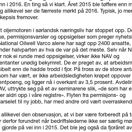
n i 2016. En ting så vi klart. Året 2015 ble tøffere en
g allikevel ser de færreste mørkt på 2016. Typisk, jo mer 
skepsis fremover.
at oljemotoren i sørlandsk næringsliv har stoppet opp. D
e, permisjonsvarsler og oppsigelser som preger nyhetsb
National Oilwell Varco alene har sagt opp 2400 ansatte,
nder halvparten av hva de var på det meste. Selv når 
r nok ei runde med oppsigelser, virker ikke NAV og
entanter unødig bekymret. De er preget av, at arbeidsm
ibelt enn de hadde trodd i fjor. På tross av de store anta
som har vært, er ikke arbeidsledigheten krøpet oppove
ntpoeng, og ligger nå i overkant av 3,5 prosent. Avdeli
V, uttrykte seg på et av seminarene slik, «de som har et
 aldri opp i våre registre». Flyten fra permisjons- og
arselet til ny jobb, har med andre ord vært overraskend
allikevel den observasjon, at vi bør være forberedt på tø
r derfor forundret når bedriftslederne ikke ser særlig m
gjorde på vei inn i 2015. Det ble jeg også da fjoråret av