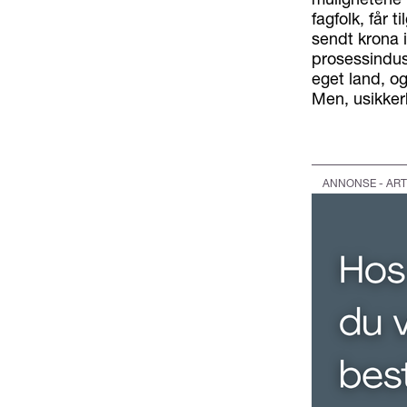
fagfolk, får 
sendt krona i
prosessindust
eget land, og
Men, usikker
ANNONSE - ART