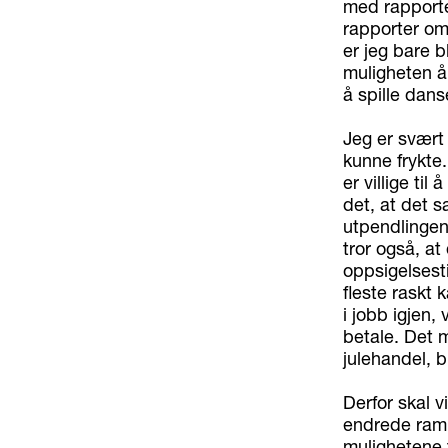
med rapporter
rapporter om
er jeg bare b
muligheten åp
å spille dans
Jeg er svært 
kunne frykte.
er villige til
det, at det s
utpendlingen 
tror også, at
oppsigelsesti
fleste raskt
i jobb igjen, 
betale. Det m
julehandel, b
Derfor skal vi
endrede ramme
mulighetene f