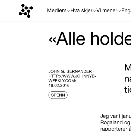
Medlem
Hva skjer
Vi mener
Eng
«Alle hold
M
JOHN G. BERNANDER -
n
HTTP://WWW.JOHNNYB-
WEEKLY.COM/
18.02.2016
t
SPENN
Jeg var i ja
Rogaland og 
rapporterer å