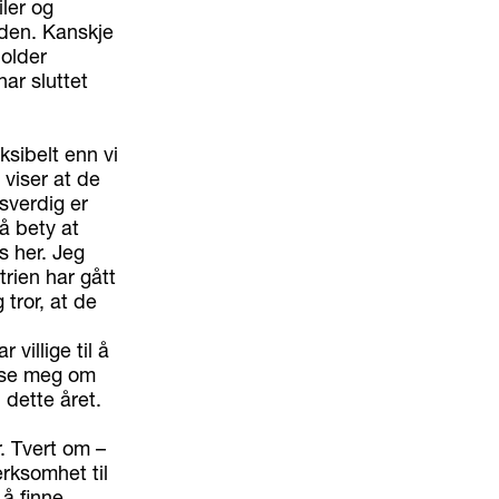
ler og
vden. Kanskje
holder
ar sluttet
ksibelt enn vi
 viser at de
gsverdig er
må bety at
s her. Jeg
rien har gått
tror, at de
 villige til å
ause meg om
 dette året.
r. Tvert om –
erksomhet til
 å finne