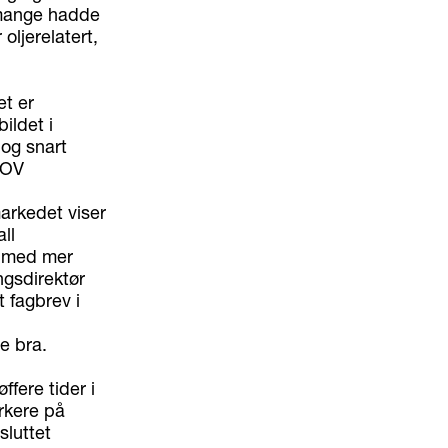
n mange hadde
oljerelatert,
et er
ildet i
 og snart
NOV
arkedet viser
ll
r med mer
ngsdirektør
 fagbrev i
e bra.
ffere tider i
ørkere på
sluttet