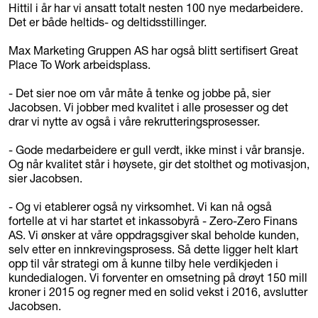
Hittil i år har vi ansatt totalt nesten 100 nye medarbeidere.
Det er både heltids- og deltidsstillinger.
Max Marketing Gruppen AS har også blitt sertifisert Great
Place To Work arbeidsplass.
- Det sier noe om vår måte å tenke og jobbe på, sier
Jacobsen. Vi jobber med kvalitet i alle prosesser og det
drar vi nytte av også i våre rekrutteringsprosesser.
- Gode medarbeidere er gull verdt, ikke minst i vår bransje.
Og når kvalitet står i høysete, gir det stolthet og motivasjon,
sier Jacobsen.
- Og vi etablerer også ny virksomhet. Vi kan nå også
fortelle at vi har startet et inkassobyrå - Zero-Zero Finans
AS. Vi ønsker at våre oppdragsgiver skal beholde kunden,
selv etter en innkrevingsprosess. Så dette ligger helt klart
opp til vår strategi om å kunne tilby hele verdikjeden i
kundedialogen. Vi forventer en omsetning på drøyt 150 mill
kroner i 2015 og regner med en solid vekst i 2016, avslutter
Jacobsen.