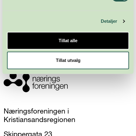
Meld deg på nyhetsbrevet
Detaljer
Abonner
Tillat alle
Tillat utvalg
Næringsforeningen i
Kristiansandsregionen
Skippergata 23