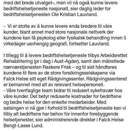
med det brede utvalget», men vil nå også kunne levere
bedriftshelsetjeneste nasjonalt, sier daglig leder for
bedriftshelsetjenesten Ole Kristian Lauvland.
- Vi er stolte av å kunne levere enda bredere til våre
kunder, blant annet med store nasjonale nettverk der
kundene kan få psykolog eller fysikalsk behandling innen 5
virkedager uavhengig geografi, fortsetter Lauvland.
I tillegg til å levere bedriftshelsetjeneste tilbys Arbeidsrettet
Rehabilitering (pr i dag i Aust-Agder), samt den målrettede
nærværstjenesten Raskere Frisk – og til sist håndteres
kundene til flere av de store forsikringsselskapene via
Falck Helse sitt eget Rådgivingssenter. Rådgivingssenteret
er bemannet med alt av relevant helsepersonell.
- Våre tverrfaglige team bidrar til redusert sykefravær hos
våre kunder. Det betyr reduserte kostnader for bedriftene
og bedre helse for den enkelte medarbeider. Med
satsingen vi nå gjør i forhold til bedriftshelsetjeneste kan vi
tilby alt bedriftene har behov for innenfor forebyggende
helsetjenester, sier administrerende direktør i Falck Helse
Bengt-Lasse Lund.