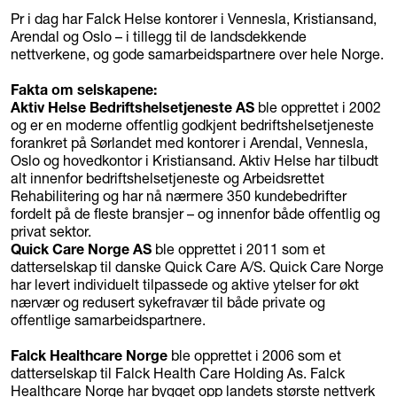
Pr i dag har Falck Helse kontorer i Vennesla, Kristiansand,
Arendal og Oslo – i tillegg til de landsdekkende
nettverkene, og gode samarbeidspartnere over hele Norge.
Fakta om selskapene:
Aktiv Helse Bedriftshelsetjeneste AS
ble opprettet i 2002
og er en moderne offentlig godkjent bedriftshelsetjeneste
forankret på Sørlandet med kontorer i Arendal, Vennesla,
Oslo og hovedkontor i Kristiansand. Aktiv Helse har tilbudt
alt innenfor bedriftshelsetjeneste og Arbeidsrettet
Rehabilitering og har nå nærmere 350 kundebedrifter
fordelt på de fleste bransjer – og innenfor både offentlig og
privat sektor.
Quick Care Norge AS
ble opprettet i 2011 som et
datterselskap til danske Quick Care A/S. Quick Care Norge
har levert individuelt tilpassede og aktive ytelser for økt
nærvær og redusert sykefravær til både private og
offentlige samarbeidspartnere.
Falck Healthcare Norge
ble opprettet i 2006 som et
datterselskap til Falck Health Care Holding As. Falck
Healthcare Norge har bygget opp landets største nettverk