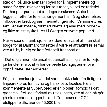
stadion, på ulike arenaer i byen for å implementere og
sørge for god involvering for selskapet, skipet og rederiet.
Det har gitt grunnlaget for dagens suksess. Color Line
legger til rette for ferier, arrangement, små og store reiser.
Tilbudet er bredt og sammensettingen stor: Venninneturer,
familieturer, byferie, tur med idrettslag eller med jobben –
og ikke minst sykkelturer til Skagen er svært populært.
Når vi spør om ambisjonene videre, er svaret at man skal
sørge for at Danmark fortsetter å være et attraktivt reisemål
ved å tilby hurtig og komfortabelt transport dit.
- Det er gjennom de ansatte, uansett stilling eller funksjon,
på land eller sjø, at vi har de beste bidragsyterne for å
oppnå dette, sier Andersen.
På jubileumslunsjen var det var en rekke taler fra tidligere
linjedirektører, fra havna og fra skipets ledelse. Flere
kommenterte at SuperSpeed er en pioner i forhold til det
grønne skiftet, og i forkant av utviklingen, ved at den nå går
på strøm når den ligger til land. Det reduserer CO2-
utslippene tilsvarende 13.000 biler.