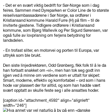
- Det er en svært viktig bedrift for Sør-Norge som i dag
feires. Sammen med Dyreparken er Color Line de to største
reiselivsambassadørene i Sør Norge, sa ordfører i
Kristiansand kommune Harald Furre (H) på film – til de
inviterte gjestene. Tidligere ordførere i Kristiansand
kommune, som Bjørg Wallevik og Per Sigurd Sørensen, var
også fulle av lovprisning om ferjens betydning for
landsdelen.
- En trofast sliter, en motorvei og porten til Europa, var
uttrykk som ble brukt.
Den siste linjedirektøren, Odd Grønberg, fikk folk til å le da
han fortsatt snakket om «vi», men han tok seg godt inn
igjen ved å minne om verdiene som er uttalt for skipet:
Smart, moderne, effektiv og komfortabel – ord som i hans
hode var plassert der for alltid, og som han hadde vært
svært opptatt av skulle feste seg i alle ansattes hoder.
[caption id="attachment_4592" align="alignleft"
width="246"]