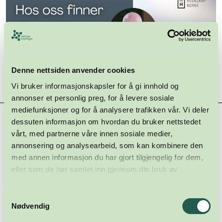
Denne nettsiden anvender cookies
Vi bruker informasjonskapsler for å gi innhold og
annonser et personlig preg, for å levere sosiale
mediefunksjoner og for å analysere trafikken vår. Vi deler
Hovedsamarbeidspartnere
dessuten informasjon om hvordan du bruker nettstedet
vårt, med partnerne våre innen sosiale medier,
annonsering og analysearbeid, som kan kombinere den
med annen informasjon du har gjort tilgjengelig for dem,
eller som de har samlet inn gjennom din bruk av
tjenestene deres.
Samtykkevalg
Nødvendig