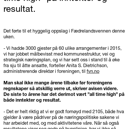
resultat.
Det førte til et hyggelig oppslag i Fædrelandsvennen denne
uken.
- Vi hadde 3000 gjester på 60 ulike arrangementer i 2015,
vi har jobbet målbevisst med kommunestruktur, vei og
strategisk næringsplan, og vi har sett oss i stand til å øke
fra sju til åtte ansatte, forteller Anita S. Dietrichson,
administrerende direktør i foreningen, til
fvn.no
Man skal ikke mange årene tilbake før foreningens
regnskaper så atskillig verre ut, skriver avisen videre.
De siste to årene har det derimot vært ”all time high” på
både inntekter og resultat.
- Det er helt riktig at vi er godt fornøyd med 2105, både hva
gjelder å være pådriver på de næringspolitiske sakene vi
har arbeidet med, og med aktivitetene våre. Når så også
resultatene viser seg gode på bunnlinjen, har vi ikke så