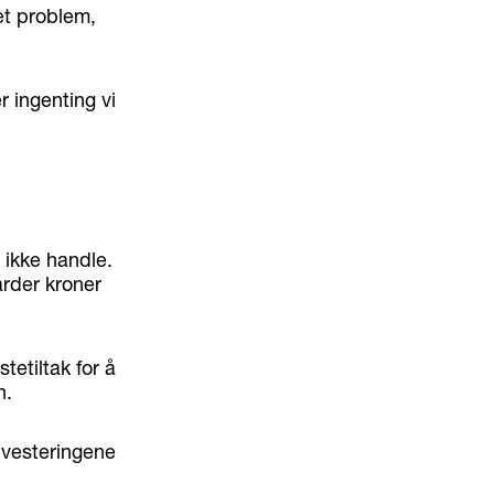
et problem,
 ingenting vi
ikke handle.
arder kroner
tetiltak for å
n.
nvesteringene