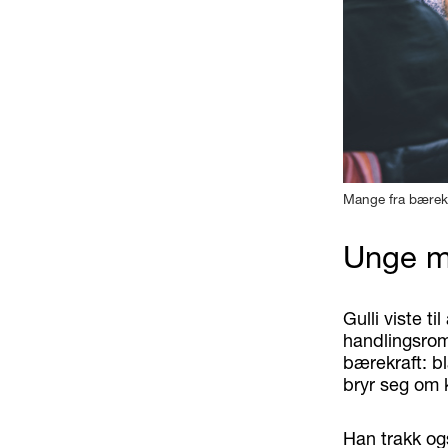
Mange fra bærekra
Unge m
Gulli viste t
handlingsrom
bærekraft: bl
bryr seg om 
Han trakk ogs