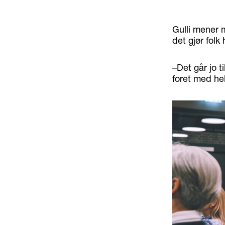
Gulli mener 
det gjør fol
–Det går jo t
foret med he