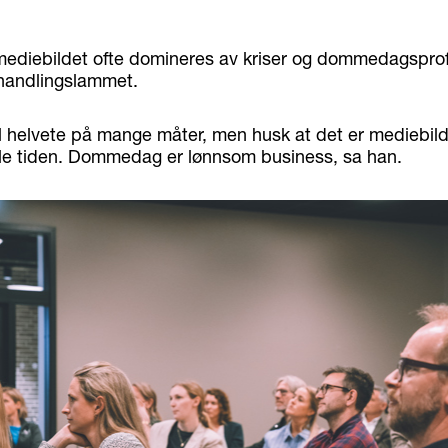
mediebildet ofte domineres av kriser og dommedagsprofe
k handlingslammet.
il helvete på mange måter, men husk at det er mediebilde
le tiden. Dommedag er lønnsom business, sa han.