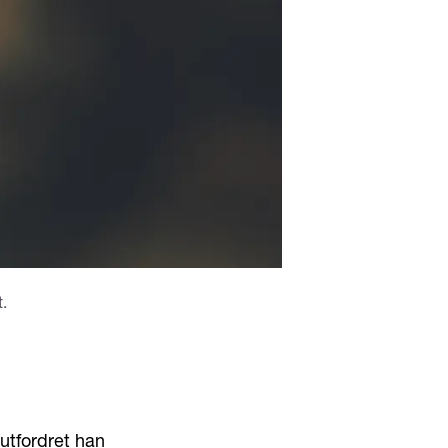
t.
utfordret han