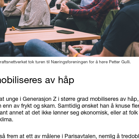
ftsnettverket tok turen til Næringsforeningen for å høre Petter Gulli.
obiliseres av håp
il at unge i Generasjon Z i større grad mobiliseres av håp
 enn av frykt og skam. Samtidig ønsket han å knuse fl
ant annet at det ikke lønner seg økonomisk, eller at folk
klima.
å frem at ett av målene i Parisavtalen, nemlig å tredob