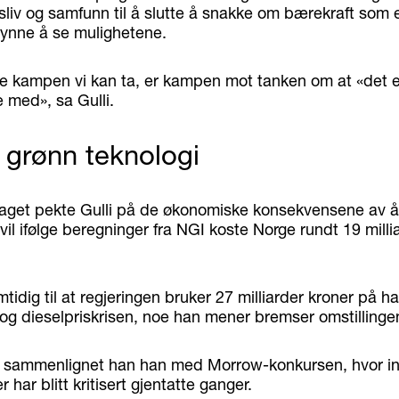
liv og samfunn til å slutte å snakke om bærekraft som 
gynne å se mulighetene.
te kampen vi kan ta, er kampen mot tanken om at «det er
e med», sa Gulli.
r grønn teknologi
aget pekte Gulli på de økonomiske konsekvensene av å 
il ifølge beregninger fra NGI koste Norge rundt 19 milli
tidig til at regjeringen bruker 27 milliarder kroner på has
og dieselpriskrisen, noe han mener bremser omstillinge
e sammenlignet han han med Morrow-konkursen, hvor i
r har blitt kritisert gjentatte ganger.