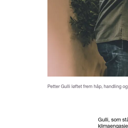
Petter Gulli løftet frem håp, handling o
Gulli, som s
klimaengasje