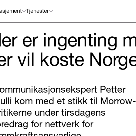
asjement
Tjenester
der er ingenting 
r vil koste Norg
ommunikasjonsekspert Petter
ulli kom med et stikk til Morrow-
ritikerne under tirsdagens
oredrag for nettverk for
ærekraftsansvarlige.