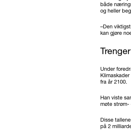
både nærings
og heller be
–Den viktigs
kan gjøre no
Trenge
Under foredr
Klimaskader v
fra år 2100.
Han viste sam
møte strøm- 
Disse tallen
på 2 milliarde