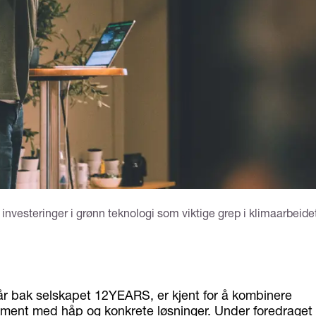
g investeringer i grønn teknologi som viktige grep i klimaarbeide
tår bak selskapet 12YEARS, er kjent for å kombinere
ment med håp og konkrete løsninger. Under foredraget 