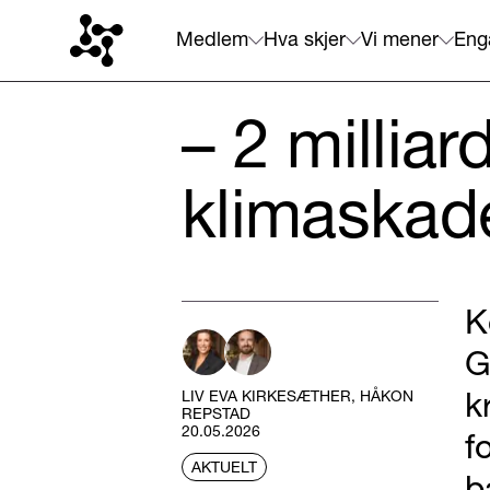
Medlem
Hva skjer
Vi mener
Eng
– 2 milliar
klimaskade
K
G
k
LIV EVA KIRKESÆTHER, HÅKON
REPSTAD
20.05.2026
f
AKTUELT
b