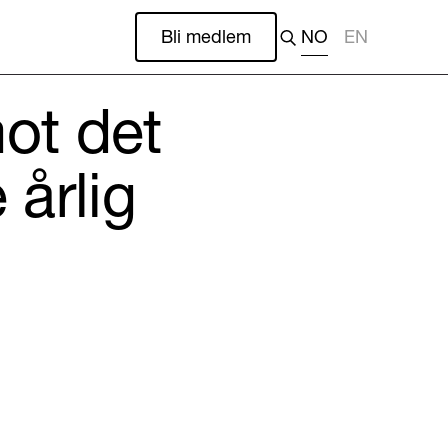
Bli medlem
NO
EN
mot det
e årlig