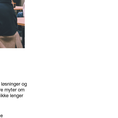
, løsninger og
ere myter om
 ikke lenger
le