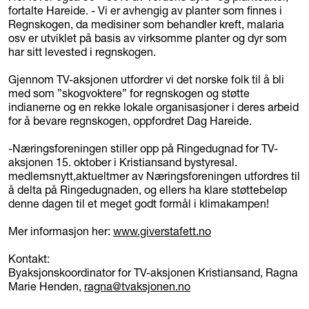
fortalte Hareide. - Vi er avhengig av planter som finnes i
Regnskogen, da medisiner som behandler kreft, malaria
osv er utviklet på basis av virksomme planter og dyr som
har sitt levested i regnskogen.
Gjennom TV-aksjonen utfordrer vi det norske folk til å bli
med som ”skogvoktere” for regnskogen og støtte
indianerne og en rekke lokale organisasjoner i deres arbeid
for å bevare regnskogen, oppfordret Dag Hareide.
-Næringsforeningen stiller opp på Ringedugnad for TV-
aksjonen 15. oktober i Kristiansand bystyresal.
medlemsnytt,aktueltmer av Næringsforeningen utfordres til
å delta på Ringedugnaden, og ellers ha klare støttebeløp
denne dagen til et meget godt formål i klimakampen!
Mer informasjon her:
www.giverstafett.no
Kontakt:
Byaksjonskoordinator for TV-aksjonen Kristiansand, Ragna
Marie Henden,
ragna@tvaksjonen.no