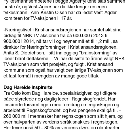
Fylkesmannsembetene i begge Agderfylkene slås sammen
neste år, og Vest-Agder har da ikke lenger en egen
fylkesmann. Ann-Kristin Olsen har da ledet Vest-Agder
komiteen for TV-aksjonen i 17 år.
-Næringslivet i Kristiansandsregionen har samlet økt sine
bidrag til NRK TV-aksjonen fra ca 600.000 i 2013 til
900.000 i 2014, nå tar vi i og høyner målet til 1,2 mill, sa
direktør for Næringsforeningen i Kristiansandsregionen,
Anita S. Dietrichson, i sitt innlegg og ”brainstorming” av
ideer blant deltakerne. – Vi har de siste to årene valgt NRK
TV-aksjonen som vårt prosjekt, og fulgt . Kristiansand
kommune som også har valgt den årlige TV-aksjonen som
et fast formål i mengden av mange gode tiltak.
Dag Hareide inspirerte
Fra Oslo kom Dag Hareide, spesialrådgiver, og tidligere
både styrelede r og daglig leder i Regnskogfondet. Han
inspirerte forsamlingen med foredrag om regnskogen og
arbeidet til Regnskogfondet, og hva pengene skal gå til. –
260 000 mill mennesker har regnskogen som sitt hjem, og
over halvparten av verdens språk snakkes i regnskogen.
Her lever også 50 – 80% av verdens dyre- og plantearter,