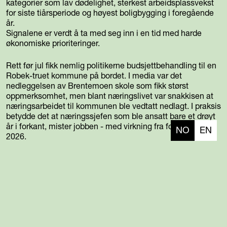
kategorier som lav dødelighet, sterkest arbeidsplassvekst
for siste tiårsperiode og høyest boligbygging i foregående
år.
Signalene er verdt å ta med seg inn i en tid med harde
økonomiske prioriteringer.
Rett før jul fikk nemlig politikerne budsjettbehandling til en
Robek-truet kommune på bordet. I media var det
nedleggelsen av Brentemoen skole som fikk størst
oppmerksomhet, men blant næringslivet var snakkisen at
næringsarbeidet til kommunen ble vedtatt nedlagt. I praksis
betydde det at næringssjefen som ble ansatt bare et drøyt
år i forkant, mister jobben - med virkning fra forsommeren
NO
EN
2026.
Situasjonen for Lillesand ved inngangen til 2026 er derfor
preget av samme virkelighet som resten av verden: En vet
ikke hva morgendagen bringer. Men Næringsforeningen i
Kristiansandsregionen vil fortsette å jobbe for at
næringslivet får den forutsigbarheten som trengs for å
skape en attraktiv region, arbeidsplasser og tilgang til
arbeidskraft.