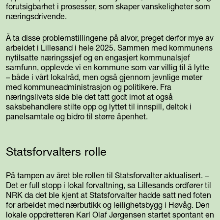
forutsigbarhet i prosesser, som skaper vanskeligheter som
næringsdrivende.
Å ta disse problemstillingene på alvor, preget derfor mye av
arbeidet i Lillesand i hele 2025. Sammen med kommunens
nytilsatte næringssjef og en engasjert kommunalsjef
samfunn, opplevde vi en kommune som var villig til å lytte
– både i vårt lokalråd, men også gjennom jevnlige møter
med kommuneadministrasjon og politikere. Fra
næringslivets side ble det tatt godt imot at også
saksbehandlere stilte opp og lyttet til innspill, deltok i
panelsamtale og bidro til større åpenhet.
Statsforvalters rolle
På tampen av året ble rollen til Statsforvalter aktualisert. –
Det er full stopp i lokal forvaltning, sa Lillesands ordfører til
NRK da det ble kjent at Statsforvalter hadde satt ned foten
for arbeidet med nærbutikk og leilighetsbygg i Høvåg. Den
lokale oppdretteren Karl Olaf Jørgensen startet spontant en