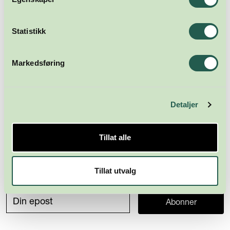
Statistikk
Markedsføring
Detaljer
Tillat alle
Meld deg på nyhetsbrevet
Tillat utvalg
Abonner