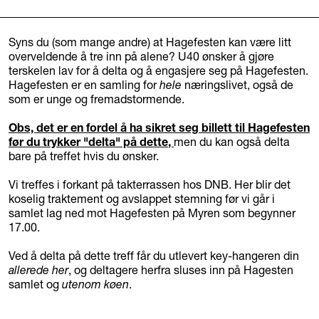
Syns du (som mange andre) at Hagefesten kan være litt
overveldende å tre inn på alene? U40 ønsker å gjøre
terskelen lav for å delta og å engasjere seg på Hagefesten.
Hagefesten er en samling for
hele
næringslivet, også de
som er unge og fremadstormende.
Obs, det er en fordel å ha sikret seg billett til Hagefesten
før du trykker "delta" på dette
,
men du kan også delta
bare på treffet hvis du ønsker.
Vi treffes i forkant på takterrassen hos DNB. Her blir det
koselig traktement og avslappet stemning før vi går i
samlet lag ned mot Hagefesten på Myren som begynner
17.00.
Ved å delta på dette treff får du utlevert key-hangeren din
allerede her
, og deltagere herfra sluses inn på Hagesten
samlet og
utenom køen
.