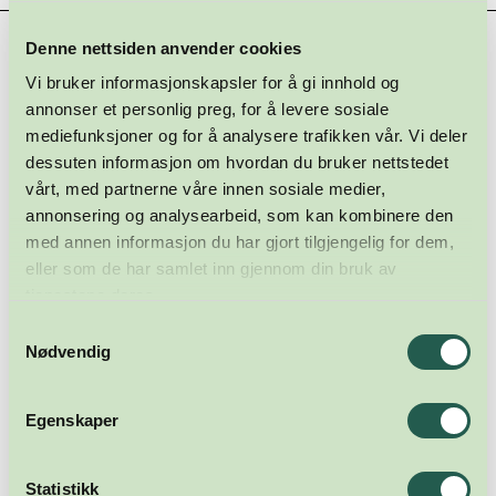
Hovedsamarbeidspartnere
Denne nettsiden anvender cookies
Vi bruker informasjonskapsler for å gi innhold og
annonser et personlig preg, for å levere sosiale
mediefunksjoner og for å analysere trafikken vår. Vi deler
dessuten informasjon om hvordan du bruker nettstedet
vårt, med partnerne våre innen sosiale medier,
annonsering og analysearbeid, som kan kombinere den
med annen informasjon du har gjort tilgjengelig for dem,
eller som de har samlet inn gjennom din bruk av
tjenestene deres.
Samtykkevalg
Nødvendig
Egenskaper
Statistikk