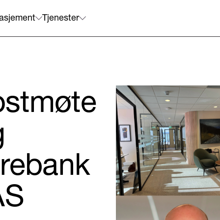
asjement
Tjenester
ostmøte
g
arebank
AS