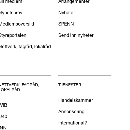
Bli medlem
Arrangementer
Nyhetsbrev
Nyheter
Medlemsoversikt
SPENN
Styreportalen
Send inn nyheter
Nettverk, fagråd, lokalråd
NETTVERK, FAGRÅD,
TJENESTER
LOKALRÅD
Handelskammer
WiB
Annonsering
U40
International?
INN