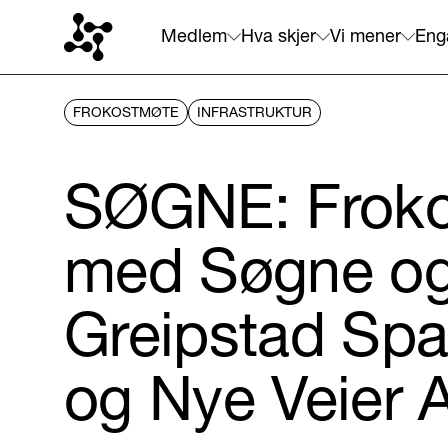
Medlem
Hva skjer
Vi mener
Eng
FROKOSTMØTE
INFRASTRUKTUR
SØGNE: Frok
med Søgne o
Greipstad Sp
og Nye Veier 