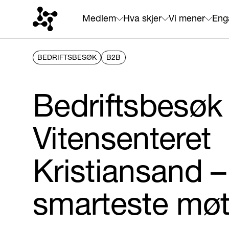
Medlem
Hva skjer
Vi mener
Eng
BEDRIFTSBESØK
B2B
Bedriftsbesøk
Vitensenteret
Kristiansand 
smarteste møt