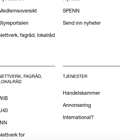
Medlemsoversikt
SPENN
Styreportalen
Send inn nyheter
Nettverk, fagråd, lokalråd
NETTVERK, FAGRÅD,
TJENESTER
LOKALRÅD
Handelskammer
WiB
Annonsering
U40
International?
INN
Nettverk for