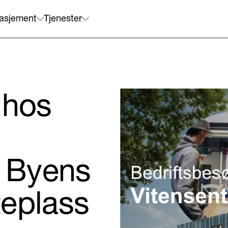
asjement
Tjenester
 hos
– Byens
eplass