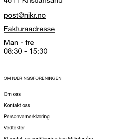
4611 Kristiansand
post@nikr.no
Fakturaadresse
Man - fre
08:30 - 15:30
OM NÆRINGSFORENINGEN
Om oss
Kontakt oss
Personvernerklæring
Vedtekter
Klimatall og sertifisering hos Miljøfyrtårn