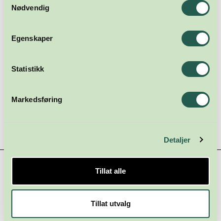
Nødvendig
Og til oss andre: Morgendagens velferd skapes ikke av det
vi allerede har. Den skapes av det vi tør å bygge, selv når vi
vet at ikke alt vil lykkes.
Egenskaper
Statistikk
Markedsføring
Detaljer
Hovedsamarbeidspartnere
Tillat alle
Tillat utvalg