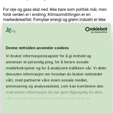
For olje og gass skal ned. Ikke bare som politisk mål, men
fordi verden er i endring. Klimaomstillingen er en
markedsrealitet. Fornybar energi og grønn industri er ikke
bare ønsketenkning, det er etterspørsel, konkurranse og
geopolitikk i praksis. Europeisk produksjon av kritisk
teknologi er en del av dette bildet.
Morrow Batteries var et modig forsøk på å være med.
Denne nettsiden anvender cookies
Vi bruker informasjonskapsler for å gi innhold og
Det holdt ikke. Men det var riktig å prøve.
annonser et personlig preg, for å levere sosiale
Det vi ikke har råd til nå, er at denne konkursen gjør oss
mediefunksjoner og for å analysere trafikken vår. Vi deler
feige. At kapitalen trekker seg unna. At kommuner slutter å
dessuten informasjon om hvordan du bruker nettstedet
strekke seg. At vi mister troen på at det går an å bygge noe
vårt, med partnerne våre innen sosiale medier,
nytt her.
annonsering og analysearbeid, som kan kombinere den
med annen informasjon du har gjort tilgjengelig for dem,
Til alle som jobbet i Morrow: Kunnskapen dere har bygget
eller som de har samlet inn gjennom din bruk av
forsvinner ikke. Erfaringene dere bærer med dere, vil
brukes videre. Industrielt mot fortjener respekt, uavhengig
tjenestene deres.
av utfall.
Samtykkevalg