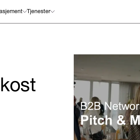
asjement
Tjenester
okost