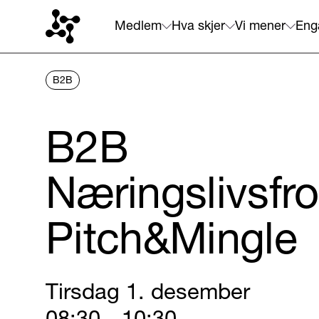
Medlem
Hva skjer
Vi mener
Eng
B2B
B2B
Næringslivsfr
Pitch&Mingle
Tirsdag 1. desember
08:30 - 10:30