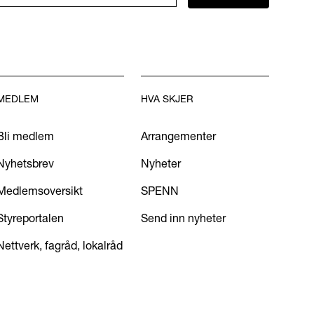
MEDLEM
HVA SKJER
Bli medlem
Arrangementer
Nyhetsbrev
Nyheter
Medlemsoversikt
SPENN
Styreportalen
Send inn nyheter
Nettverk, fagråd, lokalråd